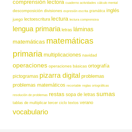
comprensión lectora
cuaderno actividades
cálculo mental
inglés
descomposición
divisiones
gramática
expresión escrita
lectura
juego
lectoescritura
lectura comprensiva
lengua primaria
láminas
letras
matemáticas
matemáticas
primaria
multiplicaciones
navidad
operaciones
ortografía
operaciones básicas
pizarra digital
pictogramas
problemas
problemas matemáticos
recortable
reglas ortográficas
sumas
restas
sopa de letras
resolución de problemas
verano
tablas de multiplicar
tercer ciclo
textos
vocabulario