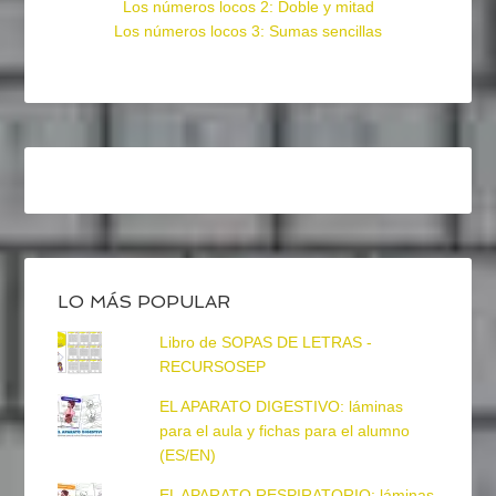
Los números locos 2: Doble y mitad
Los números locos 3: Sumas sencillas
LO MÁS POPULAR
Libro de SOPAS DE LETRAS -
RECURSOSEP
EL APARATO DIGESTIVO: láminas
para el aula y fichas para el alumno
(ES/EN)
EL APARATO RESPIRATORIO: láminas