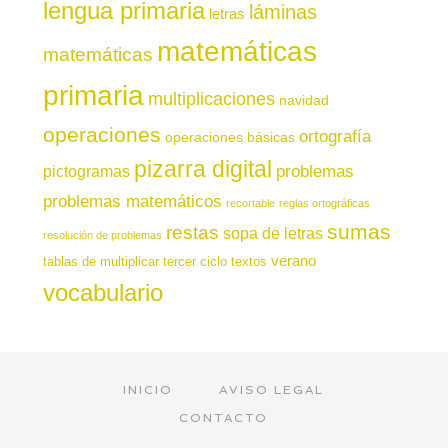
lengua primaria
láminas
letras
matemáticas
matemáticas
primaria
multiplicaciones
navidad
operaciones
ortografía
operaciones básicas
pizarra digital
pictogramas
problemas
problemas matemáticos
recortable
reglas ortográficas
sumas
restas
sopa de letras
resolución de problemas
verano
tablas de multiplicar
tercer ciclo
textos
vocabulario
INICIO
AVISO LEGAL
CONTACTO