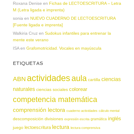
Roxana Denise
en
Fichas de LECTOESCRITURA – Letra
M (Letra ligada e imprenta)
sonia
en
NUEVO CUADERNO DE LECTOESCRITURA
[Fuente ligada e imprenta]
Walkiria Cruz
en
Sudokus infantiles para entrenar la
mente este verano
ISA
en
Grafomotricidad. Vocales en mayúscula
ETIQUETAS
actividades
aula
ABN
ciencias
cartilla
naturales
colorear
ciencias sociales
competencia matemática
comprensión lectora
cuaderno actividades
cálculo mental
inglés
descomposición
divisiones
gramática
expresión escrita
lectura
juego
lectoescritura
lectura comprensiva