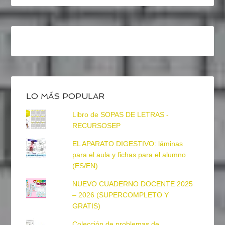
LO MÁS POPULAR
Libro de SOPAS DE LETRAS -
RECURSOSEP
EL APARATO DIGESTIVO: láminas
para el aula y fichas para el alumno
(ES/EN)
NUEVO CUADERNO DOCENTE 2025
– 2026 (SUPERCOMPLETO Y
GRATIS)
Colección de problemas de