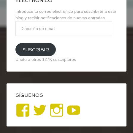
ELECTRÓNICO
Introduce tu correo electrónico para suscribirte a este
blog y recibir notificaciones de nuevas entradas.
Dirección
de
email
SUSCRIBIR
Únete a otros 127K suscriptores
SÍGUENOS
Ver
Ver
Ver
YouTub
perfil
perfil
perfil