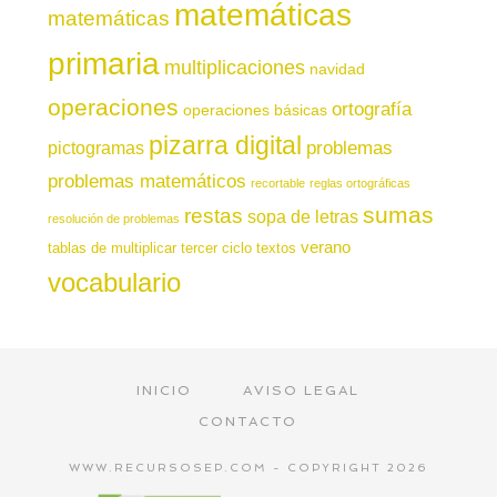
matemáticas
matemáticas
primaria
multiplicaciones
navidad
operaciones
ortografía
operaciones básicas
pizarra digital
pictogramas
problemas
problemas matemáticos
recortable
reglas ortográficas
sumas
restas
sopa de letras
resolución de problemas
verano
tablas de multiplicar
tercer ciclo
textos
vocabulario
INICIO
AVISO LEGAL
CONTACTO
WWW.RECURSOSEP.COM - COPYRIGHT 2026