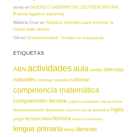
sonia
en
NUEVO CUADERNO DE LECTOESCRITURA
[Fuente ligada e imprenta]
Walkiria Cruz
en
Sudokus infantiles para entrenar la
mente este verano
ISA
en
Grafomotricidad. Vocales en mayúscula
ETIQUETAS
actividades
aula
ABN
ciencias
cartilla
naturales
colorear
ciencias sociales
competencia matemática
comprensión lectora
cuaderno actividades
cálculo mental
inglés
descomposición
divisiones
gramática
expresión escrita
lectura
juego
lectoescritura
lectura comprensiva
lengua primaria
láminas
letras