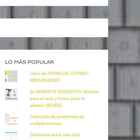
LO MÁS POPULAR
Libro de SOPAS DE LETRAS -
RECURSOSEP
EL APARATO DIGESTIVO: láminas
para el aula y fichas para el
alumno (ES/EN)
Colección de problemas de
multiplicaciones
Divisiones entre una cifra