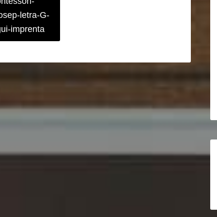
ntessori-
osep-letra-G-
ui-imprenta