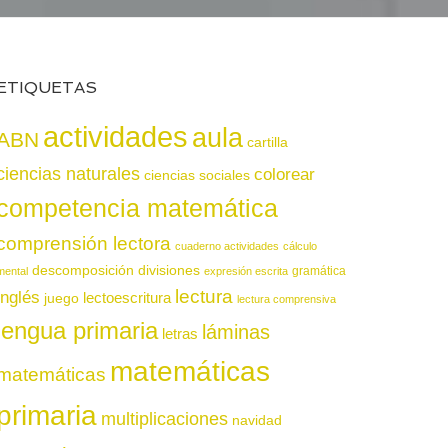
ETIQUETAS
actividades
aula
ABN
cartilla
ciencias naturales
colorear
ciencias sociales
competencia matemática
comprensión lectora
cuaderno actividades
cálculo
descomposición
divisiones
gramática
mental
expresión escrita
lectura
inglés
juego
lectoescritura
lectura comprensiva
lengua primaria
láminas
letras
matemáticas
matemáticas
primaria
multiplicaciones
navidad