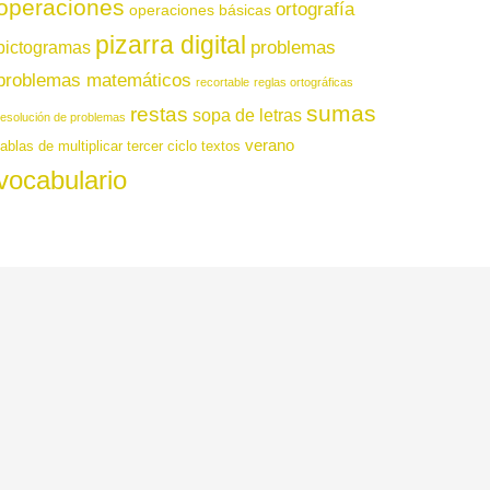
operaciones
ortografía
operaciones básicas
pizarra digital
pictogramas
problemas
problemas matemáticos
recortable
reglas ortográficas
sumas
restas
sopa de letras
resolución de problemas
verano
tablas de multiplicar
tercer ciclo
textos
vocabulario