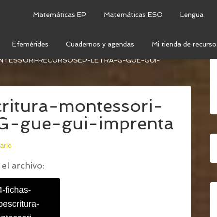
Matemáticas EP
Matemáticas ESO
Lengua
Efemérides
Cuadernos y agendas
Mi tienda de recurso
CRITURA – LETRA G (GUE/GUI) (LETRA LIGADA E
NTESSORI-RECURSOSEP-LETRA-G-GUE-GUI-
critura-montessori-
-G-gue-gui-imprenta
ario
el archivo:
4-fichas-
oescritura-