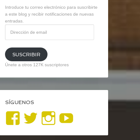
Introduce tu correo electrónico para suscribirte
a este blog y recibir notificaciones de nuevas
entradas.
Dirección
de
email
SUSCRIBIR
Únete a otros 127K suscriptores
SÍGUENOS
Ver
Ver
Ver
YouTube
perfil
perfil
perfil