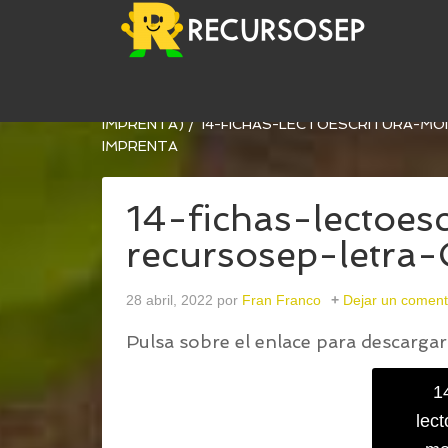
USTED ESTÁ AQUÍ:
INICIO
/
FICHAS DE LECTOES
IMPRENTA)
/
14-FICHAS-LECTOESCRITURA-MO
IMPRENTA
14-fichas-lectoes
recursosep-letra
28 abril, 2022
por
Fran Franco
Dejar un coment
Pulsa sobre el enlace para descargar 
1
lect