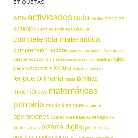
ETIQUETAS
actividades
aula
ABN
ciencias
cartilla
naturales
colorear
ciencias sociales
competencia matemática
comprensión lectora
cuaderno actividades
cálculo mental
inglés
descomposición
divisiones
gramática
expresión escrita
lectura
juego
lectoescritura
lectura comprensiva
lengua primaria
láminas
letras
matemáticas
matemáticas
primaria
multiplicaciones
navidad
operaciones
ortografía
operaciones básicas
pizarra digital
pictogramas
problemas
problemas matemáticos
recortable
reglas ortográficas