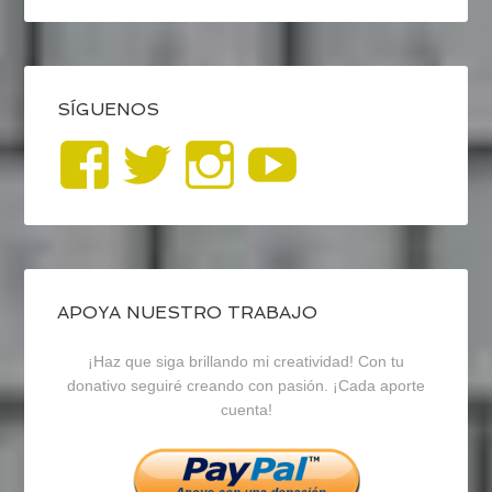
SÍGUENOS
Ver
Ver
Ver
YouTub
perfil
perfil
perfil
de
de
de
blogrecursosep
recursosep
recursosep
APOYA NUESTRO TRABAJO
¡Haz que siga brillando mi creatividad! Con tu
en
en
en
donativo seguiré creando con pasión. ¡Cada aporte
cuenta!
Facebook
Twitter
Instagram