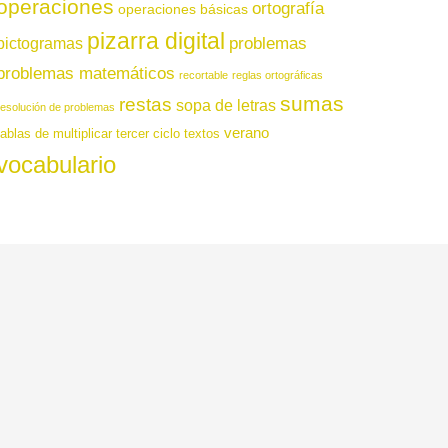
operaciones
ortografía
operaciones básicas
pizarra digital
pictogramas
problemas
problemas matemáticos
recortable
reglas ortográficas
sumas
restas
sopa de letras
resolución de problemas
verano
tablas de multiplicar
tercer ciclo
textos
vocabulario