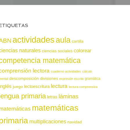
ETIQUETAS
actividades
aula
ABN
cartilla
ciencias naturales
colorear
ciencias sociales
competencia matemática
comprensión lectora
cuaderno actividades
cálculo
descomposición
divisiones
gramática
mental
expresión escrita
lectura
inglés
juego
lectoescritura
lectura comprensiva
lengua primaria
láminas
letras
matemáticas
matemáticas
primaria
multiplicaciones
navidad