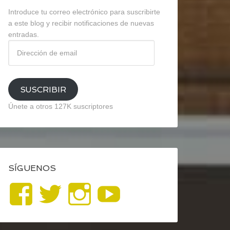
Introduce tu correo electrónico para suscribirte
a este blog y recibir notificaciones de nuevas
entradas.
Dirección
de
email
SUSCRIBIR
Únete a otros 127K suscriptores
SÍGUENOS
Ver
Ver
Ver
YouTube
perfil
perfil
perfil