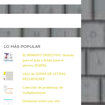
LO MÁS POPULAR
EL APARATO DIGESTIVO: láminas
para el aula y fichas para el
alumno (ES/EN)
Libro de SOPAS DE LETRAS -
RECURSOSEP
Colección de problemas de
multiplicaciones
Divisiones entre una cifra