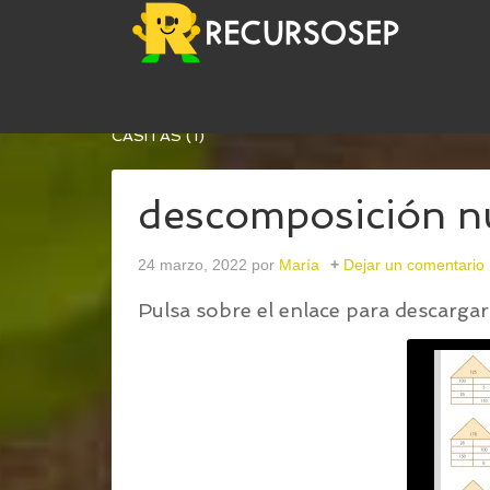
USTED ESTÁ AQUÍ:
INICIO
/
CASITAS PARA DE
CASITAS (1)
descomposición nú
24 marzo, 2022
por
María
Dejar un comentario
Pulsa sobre el enlace para descargar 