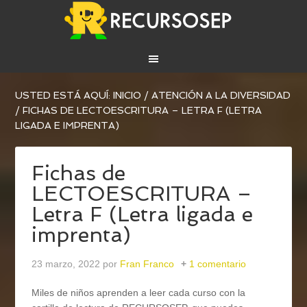
USTED ESTÁ AQUÍ:
INICIO
/
ATENCIÓN A LA DIVERSIDAD
/
FICHAS DE LECTOESCRITURA – LETRA F (LETRA
LIGADA E IMPRENTA)
Fichas de
LECTOESCRITURA –
Letra F (Letra ligada e
imprenta)
23 marzo, 2022
por
Fran Franco
1 comentario
Miles de niños aprenden a leer cada curso con la