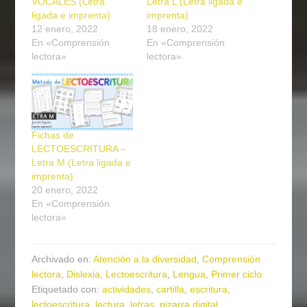
VOCALES (Letra
Letra L (Letra ligada e
ligada e imprenta)
imprenta)
12 enero, 2022
18 enero, 2022
En «Comprensión
En «Comprensión
lectora»
lectora»
Fichas de
LECTOESCRITURA –
Letra M (Letra ligada e
imprenta)
20 enero, 2022
En «Comprensión
lectora»
Archivado en:
Atención a la diversidad
,
Comprensión
lectora
,
Dislexia
,
Lectoescritura
,
Lengua
,
Primer ciclo
Etiquetado con:
actividades
,
cartilla
,
escritura
,
lectoescritura
,
lectura
,
letras
,
pizarra digital