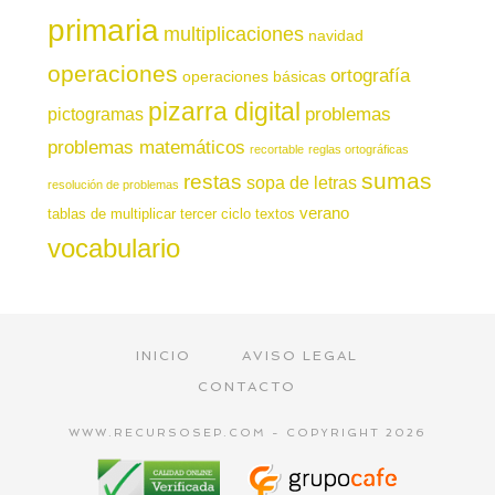
primaria
multiplicaciones
navidad
operaciones
ortografía
operaciones básicas
pizarra digital
pictogramas
problemas
problemas matemáticos
recortable
reglas ortográficas
sumas
restas
sopa de letras
resolución de problemas
verano
tablas de multiplicar
tercer ciclo
textos
vocabulario
INICIO
AVISO LEGAL
CONTACTO
WWW.RECURSOSEP.COM - COPYRIGHT 2026