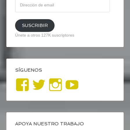
Dirección
de
email
SUSCRIBIR
Únete a otros 127K suscriptores
SÍGUENOS
Ver
Ver
Ver
YouTub
perfil
perfil
perfil
de
de
de
blogrecursosep
recursosep
recursosep
APOYA NUESTRO TRABAJO