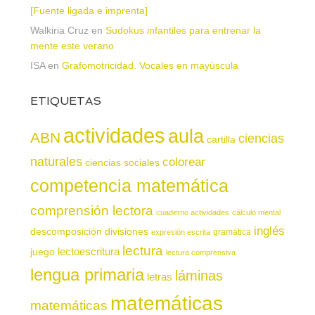
[Fuente ligada e imprenta]
Walkiria Cruz
en
Sudokus infantiles para entrenar la
mente este verano
ISA
en
Grafomotricidad. Vocales en mayúscula
ETIQUETAS
actividades
aula
ABN
ciencias
cartilla
naturales
colorear
ciencias sociales
competencia matemática
comprensión lectora
cuaderno actividades
cálculo mental
inglés
descomposición
divisiones
gramática
expresión escrita
lectura
juego
lectoescritura
lectura comprensiva
lengua primaria
láminas
letras
matemáticas
matemáticas