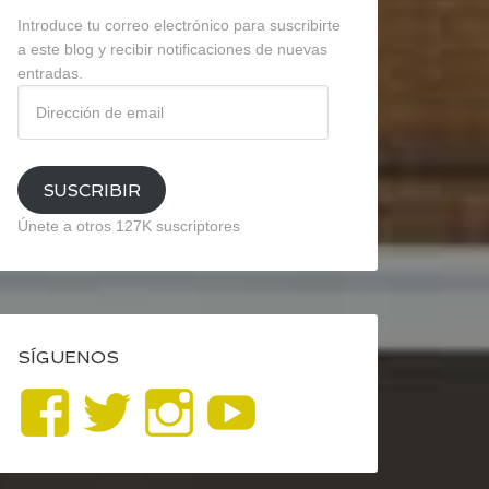
Introduce tu correo electrónico para suscribirte
a este blog y recibir notificaciones de nuevas
entradas.
Dirección
de
email
SUSCRIBIR
Únete a otros 127K suscriptores
SÍGUENOS
Ver
Ver
Ver
YouTube
perfil
perfil
perfil