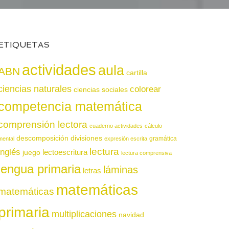
ETIQUETAS
actividades
aula
ABN
cartilla
ciencias naturales
colorear
ciencias sociales
competencia matemática
comprensión lectora
cuaderno actividades
cálculo
descomposición
divisiones
gramática
mental
expresión escrita
lectura
inglés
juego
lectoescritura
lectura comprensiva
lengua primaria
láminas
letras
matemáticas
matemáticas
primaria
multiplicaciones
navidad