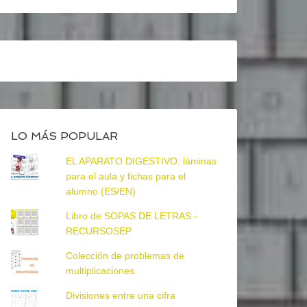
LO MÁS POPULAR
EL APARATO DIGESTIVO: láminas
para el aula y fichas para el
alumno (ES/EN)
Libro de SOPAS DE LETRAS -
RECURSOSEP
Colección de problemas de
multiplicaciones
Divisiones entre una cifra