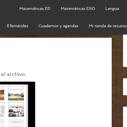
Matemáticas EP
Matemáticas ESO
Lengua
Efemérides
Cuadernos y agendas
Mi tienda de recurso
CIAS
/
TITULARES NOTICIA (1)
o
el archivo: