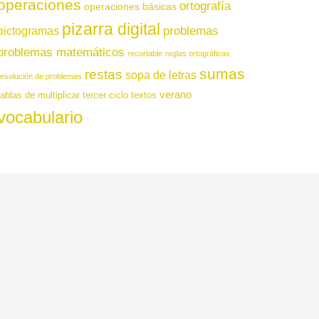
operaciones
ortografía
operaciones básicas
pizarra digital
pictogramas
problemas
problemas matemáticos
recortable
reglas ortográficas
sumas
restas
sopa de letras
resolución de problemas
verano
tablas de multiplicar
tercer ciclo
textos
vocabulario