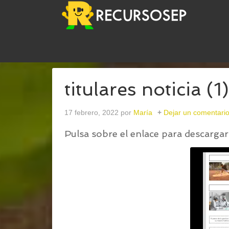
USTED ESTÁ AQUÍ:
INICIO
/
TITULARES DE NOTI
titulares noticia (1)
17 febrero, 2022
por
María
Dejar un comentari
Pulsa sobre el enlace para descargar 