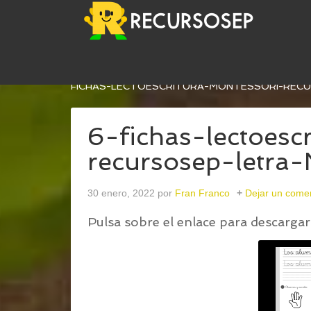
USTED ESTÁ AQUÍ:
INICIO
/
FICHAS DE LECTOES
FICHAS-LECTOESCRITURA-MONTESSORI-REC
6-fichas-lectoesc
recursosep-letr
30 enero, 2022
por
Fran Franco
Dejar un come
Pulsa sobre el enlace para descargar 