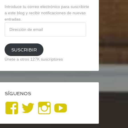
Introduce tu correo electrónico para suscribirte
a este blog y recibir notificaciones de nuevas
entradas.
Dirección
de
email
SUSCRIBIR
Únete a otros 127K suscriptores
SÍGUENOS
Ver
Ver
Ver
YouTube
perfil
perfil
perfil