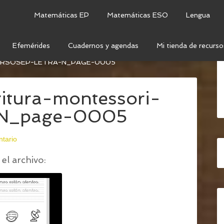
Matemáticas EP
Matemáticas ESO
Lengua
Efemérides
Cuadernos y agendas
Mi tienda de recurso
CRITURA – LETRA N (LETRA LIGADA E IMPRENTA)
/
6-
URSOSEP-LETRA-N_PAGE-0005
ritura-montessori-
a-N_page-0005
ntario
el archivo: