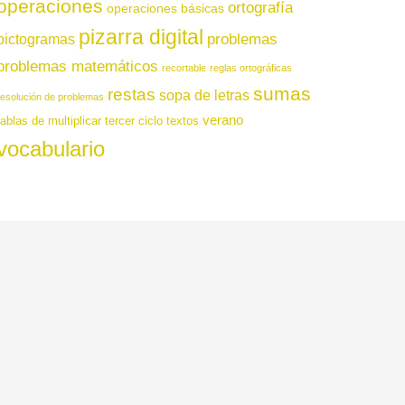
operaciones
ortografía
operaciones básicas
pizarra digital
pictogramas
problemas
problemas matemáticos
recortable
reglas ortográficas
sumas
restas
sopa de letras
resolución de problemas
verano
tablas de multiplicar
tercer ciclo
textos
vocabulario