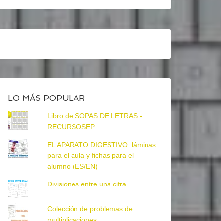
LO MÁS POPULAR
Libro de SOPAS DE LETRAS -
RECURSOSEP
EL APARATO DIGESTIVO: láminas
para el aula y fichas para el
alumno (ES/EN)
Divisiones entre una cifra
Colección de problemas de
multiplicaciones