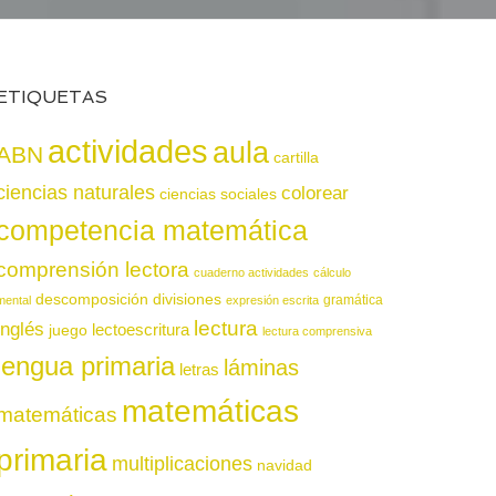
ETIQUETAS
actividades
aula
ABN
cartilla
ciencias naturales
colorear
ciencias sociales
competencia matemática
comprensión lectora
cuaderno actividades
cálculo
descomposición
divisiones
gramática
mental
expresión escrita
lectura
inglés
juego
lectoescritura
lectura comprensiva
lengua primaria
láminas
letras
matemáticas
matemáticas
primaria
multiplicaciones
navidad