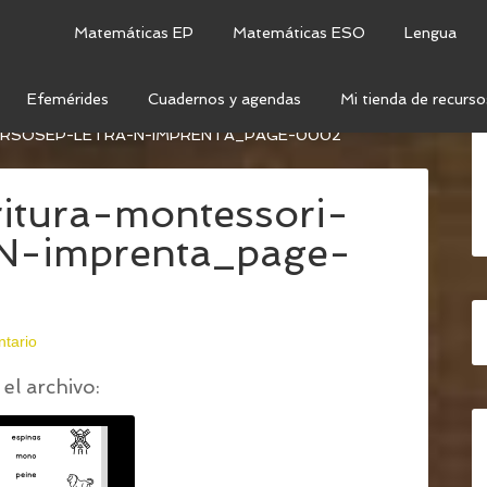
Matemáticas EP
Matemáticas ESO
Lengua
Efemérides
Cuadernos y agendas
Mi tienda de recurso
CRITURA – LETRA N (LETRA LIGADA E IMPRENTA)
/
6-
URSOSEP-LETRA-N-IMPRENTA_PAGE-0002
ritura-montessori-
-N-imprenta_page-
ntario
el archivo: