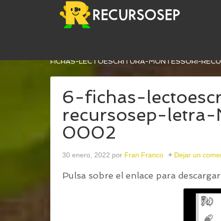
USTED ESTÁ AQUÍ:
INICIO
/
FICHAS DE LECTOES
FICHAS-LECTOESCRITURA-MONTESSORI-REC
6-fichas-lectoesc
recursosep-letra
0002
30 enero, 2022
por
Fran Franco
Dejar un come
Pulsa sobre el enlace para descargar 