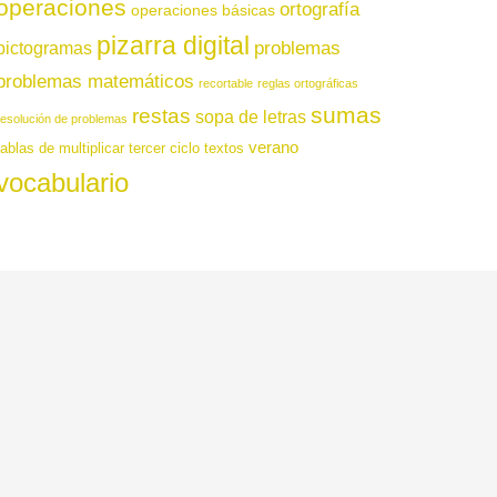
operaciones
ortografía
operaciones básicas
pizarra digital
pictogramas
problemas
problemas matemáticos
recortable
reglas ortográficas
sumas
restas
sopa de letras
resolución de problemas
verano
tablas de multiplicar
tercer ciclo
textos
vocabulario