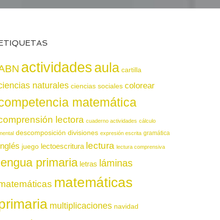
ETIQUETAS
actividades
aula
ABN
cartilla
ciencias naturales
colorear
ciencias sociales
competencia matemática
comprensión lectora
cuaderno actividades
cálculo
descomposición
divisiones
gramática
mental
expresión escrita
lectura
inglés
juego
lectoescritura
lectura comprensiva
lengua primaria
láminas
letras
matemáticas
matemáticas
primaria
multiplicaciones
navidad