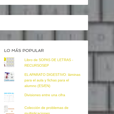
LO MÁS POPULAR
Libro de SOPAS DE LETRAS -
RECURSOSEP
EL APARATO DIGESTIVO: láminas
para el aula y fichas para el
alumno (ES/EN)
Divisiones entre una cifra
Colección de problemas de
multiplicaciones