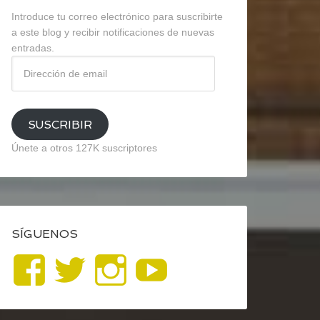
Introduce tu correo electrónico para suscribirte
a este blog y recibir notificaciones de nuevas
entradas.
Dirección
de
email
SUSCRIBIR
Únete a otros 127K suscriptores
SÍGUENOS
Ver
Ver
Ver
YouTube
perfil
perfil
perfil