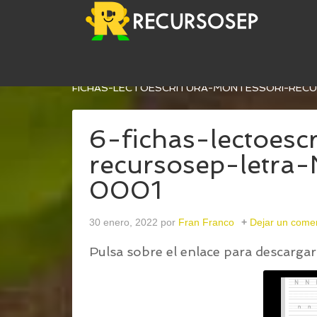
USTED ESTÁ AQUÍ:
INICIO
/
FICHAS DE LECTOES
FICHAS-LECTOESCRITURA-MONTESSORI-REC
6-fichas-lectoesc
recursosep-letra
0001
30 enero, 2022
por
Fran Franco
Dejar un come
Pulsa sobre el enlace para descargar 