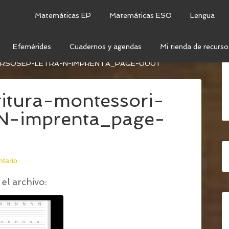
Matemáticas EP
Matemáticas ESO
Lengua
Efemérides
Cuadernos y agendas
Mi tienda de recurso
CRITURA – LETRA N (LETRA LIGADA E IMPRENTA)
/
6-
URSOSEP-LETRA-N-IMPRENTA_PAGE-0001
ritura-montessori-
-N-imprenta_page-
ntario
el archivo: