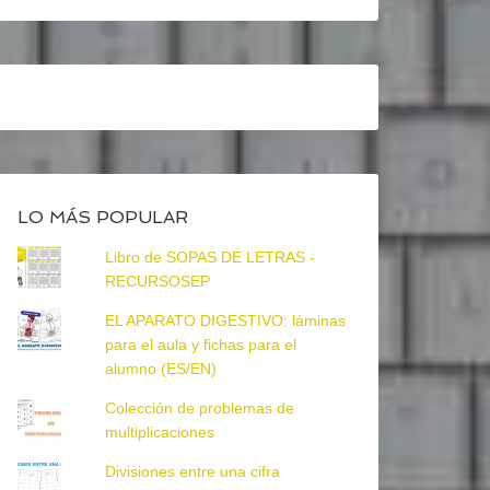
LO MÁS POPULAR
Libro de SOPAS DE LETRAS -
RECURSOSEP
EL APARATO DIGESTIVO: láminas
para el aula y fichas para el
alumno (ES/EN)
Colección de problemas de
multiplicaciones
Divisiones entre una cifra