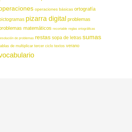
operaciones
ortografía
operaciones básicas
pizarra digital
pictogramas
problemas
problemas matemáticos
recortable
reglas ortográficas
sumas
restas
sopa de letras
resolución de problemas
verano
tablas de multiplicar
tercer ciclo
textos
vocabulario