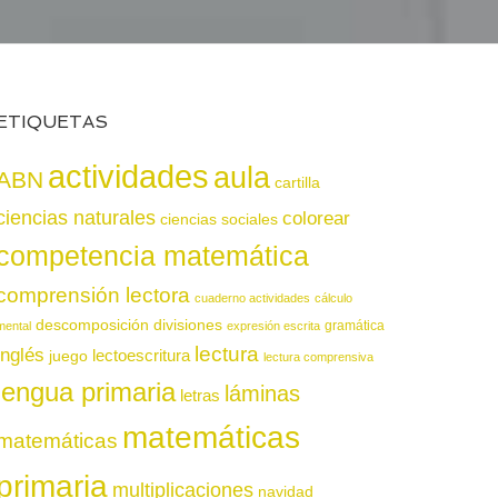
ETIQUETAS
actividades
aula
ABN
cartilla
ciencias naturales
colorear
ciencias sociales
competencia matemática
comprensión lectora
cuaderno actividades
cálculo
descomposición
divisiones
gramática
mental
expresión escrita
lectura
inglés
juego
lectoescritura
lectura comprensiva
lengua primaria
láminas
letras
matemáticas
matemáticas
primaria
multiplicaciones
navidad