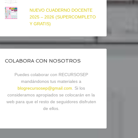
NUEVO CUADERNO DOCENTE
2025 – 2026 (SUPERCOMPLETO
Y GRATIS)
COLABORA CON NOSOTROS
Puedes colaborar con RECURSOSEP
mandándonos tus materiales a
blogrecursosep@gmail.com
. Si los
consideramos apropiados se colocarán en la
web para que el resto de seguidores disfruten
de ellos.