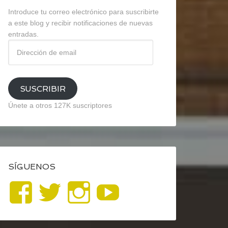
Introduce tu correo electrónico para suscribirte
a este blog y recibir notificaciones de nuevas
entradas.
Dirección
de
email
SUSCRIBIR
Únete a otros 127K suscriptores
SÍGUENOS
Ver
Ver
Ver
YouTube
perfil
perfil
perfil