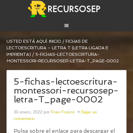
USTED ESTÁ AQUÍ:
INICIO
/
FICHAS DE
LECTOESCRITURA – LETRA T (LETRA LIGADA E
IMPRENTA)
/
5-FICHAS-LECTOESCRITURA-
MONTESSORI-RECURSOSEP-LETRA-T_PAGE-0002
5-fichas-lectoescritura-
montessori-recursosep-
letra-T_page-0002
30 enero, 2022
por
Fran Franco
Dejar un
comentario
Pulsa sobre el enlace para descargar el