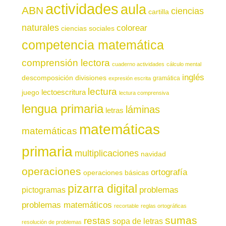
actividades
aula
ABN
ciencias
cartilla
naturales
colorear
ciencias sociales
competencia matemática
comprensión lectora
cuaderno actividades
cálculo mental
inglés
descomposición
divisiones
gramática
expresión escrita
lectura
juego
lectoescritura
lectura comprensiva
lengua primaria
láminas
letras
matemáticas
matemáticas
primaria
multiplicaciones
navidad
operaciones
ortografía
operaciones básicas
pizarra digital
pictogramas
problemas
problemas matemáticos
recortable
reglas ortográficas
sumas
restas
sopa de letras
resolución de problemas