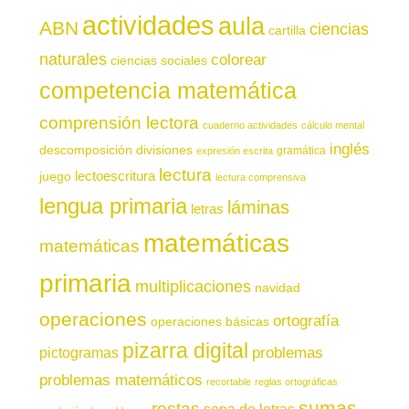
actividades
aula
ABN
ciencias
cartilla
naturales
colorear
ciencias sociales
competencia matemática
comprensión lectora
cuaderno actividades
cálculo mental
inglés
descomposición
divisiones
gramática
expresión escrita
lectura
juego
lectoescritura
lectura comprensiva
lengua primaria
láminas
letras
matemáticas
matemáticas
primaria
multiplicaciones
navidad
operaciones
ortografía
operaciones básicas
pizarra digital
pictogramas
problemas
problemas matemáticos
recortable
reglas ortográficas
sumas
restas