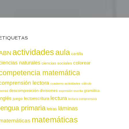
ETIQUETAS
actividades
aula
ABN
cartilla
ciencias naturales
colorear
ciencias sociales
competencia matemática
comprensión lectora
cuaderno actividades
cálculo
descomposición
divisiones
gramática
mental
expresión escrita
lectura
inglés
juego
lectoescritura
lectura comprensiva
lengua primaria
láminas
letras
matemáticas
matemáticas