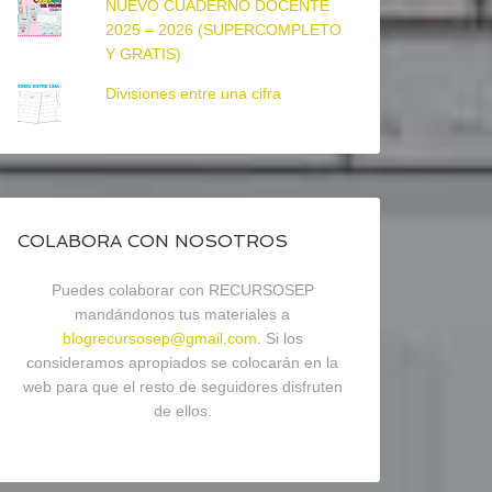
NUEVO CUADERNO DOCENTE
2025 – 2026 (SUPERCOMPLETO
Y GRATIS)
Divisiones entre una cifra
COLABORA CON NOSOTROS
Puedes colaborar con RECURSOSEP
mandándonos tus materiales a
blogrecursosep@gmail.com
. Si los
consideramos apropiados se colocarán en la
web para que el resto de seguidores disfruten
de ellos.