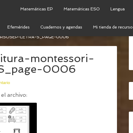
Matemáticas EP
Matemáticas ESO
Lengua
Efemérides
Cuadernos y agendas
Mi tienda de recurso
CRITURA – LETRA S (LETRA LIGADA E IMPRENTA)
/
3-
URSOSEP-LETRA-S_PAGE-0006
ritura-montessori-
a-S_page-0006
ntario
el archivo: