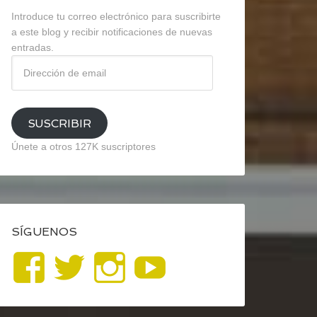
Introduce tu correo electrónico para suscribirte
a este blog y recibir notificaciones de nuevas
entradas.
Dirección
de
email
SUSCRIBIR
Únete a otros 127K suscriptores
SÍGUENOS
Ver
Ver
Ver
YouTube
perfil
perfil
perfil