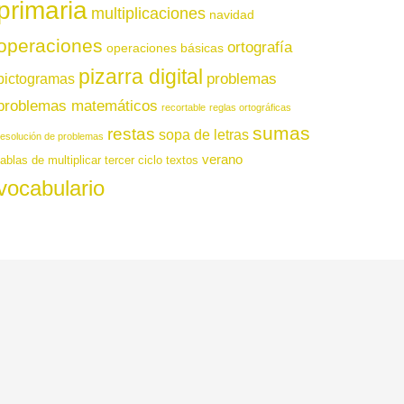
primaria
multiplicaciones
navidad
operaciones
ortografía
operaciones básicas
pizarra digital
pictogramas
problemas
problemas matemáticos
recortable
reglas ortográficas
sumas
restas
sopa de letras
resolución de problemas
verano
tablas de multiplicar
tercer ciclo
textos
vocabulario