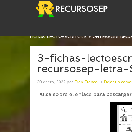
USTED ESTÁ AQUÍ:
INICIO
/
FICHAS DE LECTOES
FICHAS-LECTOESCRITURA-MONTESSORI-REC
3-fichas-lectoesc
recursosep-letr
20 enero, 2022
por
Fran Franco
Dejar un come
Pulsa sobre el enlace para descargar 