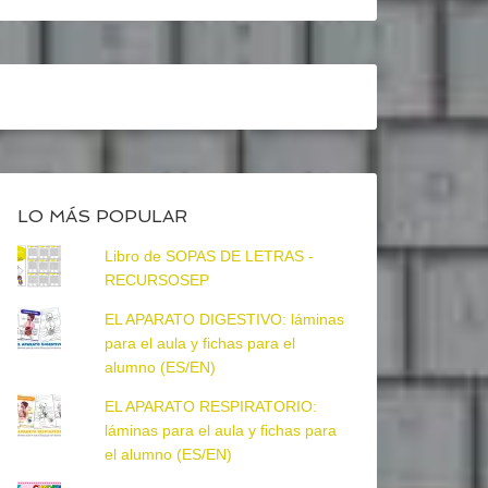
LO MÁS POPULAR
Libro de SOPAS DE LETRAS -
RECURSOSEP
EL APARATO DIGESTIVO: láminas
para el aula y fichas para el
alumno (ES/EN)
EL APARATO RESPIRATORIO:
láminas para el aula y fichas para
el alumno (ES/EN)