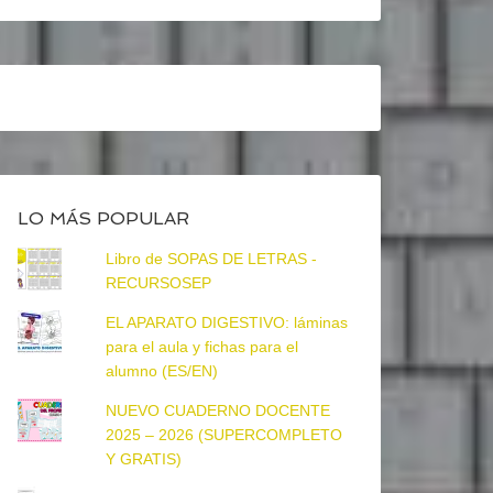
LO MÁS POPULAR
Libro de SOPAS DE LETRAS -
RECURSOSEP
EL APARATO DIGESTIVO: láminas
para el aula y fichas para el
alumno (ES/EN)
NUEVO CUADERNO DOCENTE
2025 – 2026 (SUPERCOMPLETO
Y GRATIS)