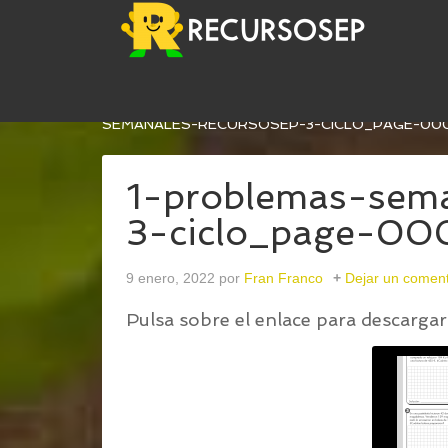
USTED ESTÁ AQUÍ:
INICIO
/
PROBLEMAS MATEM
SEMANALES-RECURSOSEP-3-CICLO_PAGE-00
1-problemas-sema
3-ciclo_page-00
9 enero, 2022
por
Fran Franco
Dejar un coment
Pulsa sobre el enlace para descargar 