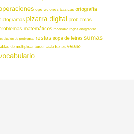
operaciones
ortografía
operaciones básicas
pizarra digital
pictogramas
problemas
problemas matemáticos
recortable
reglas ortográficas
sumas
restas
sopa de letras
resolución de problemas
verano
tablas de multiplicar
tercer ciclo
textos
vocabulario