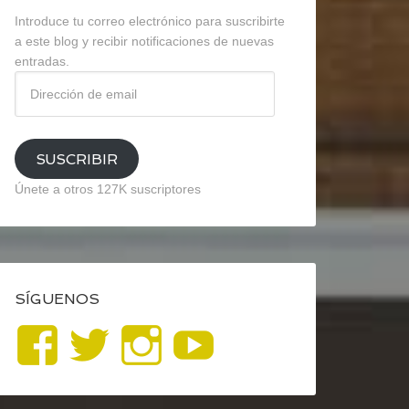
Introduce tu correo electrónico para suscribirte
a este blog y recibir notificaciones de nuevas
entradas.
Dirección
de
email
SUSCRIBIR
Únete a otros 127K suscriptores
SÍGUENOS
Ver
Ver
Ver
YouTube
perfil
perfil
perfil