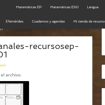
Matemáticas EP
Matemáticas ESO
Lengua
Efemérides
Cuadernos y agendas
Mi tienda de recurso
ÁTICOS SEMANALES - SEMANA 1
/
1-PROBLEMAS-
01
nales-recursosep-
01
ario
el archivo: