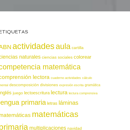
ETIQUETAS
actividades
aula
ABN
cartilla
ciencias naturales
colorear
ciencias sociales
competencia matemática
comprensión lectora
cuaderno actividades
cálculo
descomposición
divisiones
gramática
mental
expresión escrita
lectura
inglés
juego
lectoescritura
lectura comprensiva
lengua primaria
láminas
letras
matemáticas
matemáticas
primaria
multiplicaciones
navidad