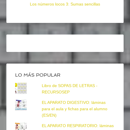
Los números locos 3: Sumas sencillas
LO MÁS POPULAR
Libro de SOPAS DE LETRAS -
RECURSOSEP
EL APARATO DIGESTIVO: láminas
para el aula y fichas para el alumno
(ES/EN)
EL APARATO RESPIRATORIO: láminas