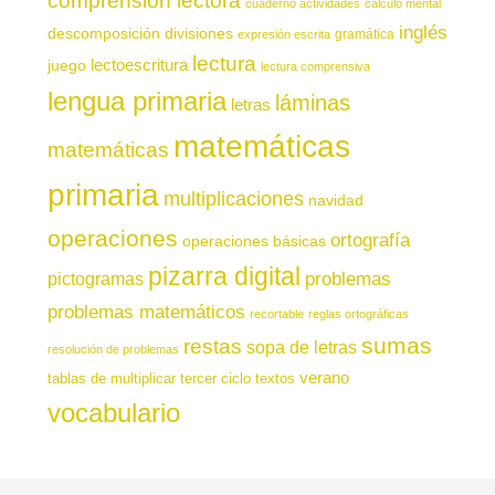
comprensión lectora
cuaderno actividades
cálculo mental
inglés
descomposición
divisiones
gramática
expresión escrita
lectura
juego
lectoescritura
lectura comprensiva
lengua primaria
láminas
letras
matemáticas
matemáticas
primaria
multiplicaciones
navidad
operaciones
ortografía
operaciones básicas
pizarra digital
pictogramas
problemas
problemas matemáticos
recortable
reglas ortográficas
sumas
restas
sopa de letras
resolución de problemas
verano
tablas de multiplicar
tercer ciclo
textos
vocabulario