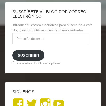
SUSCRÍBETE AL BLOG POR CORREO
ELECTRÓNICO
Introduce tu correo electrónico para suscribirte a este
blog y recibir notificaciones de nuevas entradas.
Dirección
de
email
SUSCRIBIR
Únete a otros 127K suscriptores
SÍGUENOS
Ver
Ver
Ver
YouTub