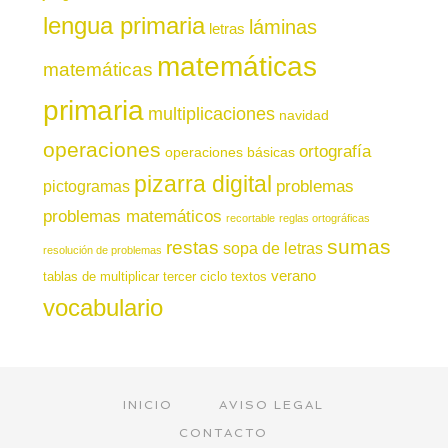
lengua primaria
láminas
letras
matemáticas
matemáticas
primaria
multiplicaciones
navidad
operaciones
ortografía
operaciones básicas
pizarra digital
pictogramas
problemas
problemas matemáticos
recortable
reglas ortográficas
sumas
restas
sopa de letras
resolución de problemas
verano
tablas de multiplicar
tercer ciclo
textos
vocabulario
INICIO
AVISO LEGAL
CONTACTO