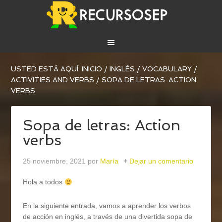
USTED ESTÁ AQUÍ:
INICIO
/
INGLÉS
/
VOCABULARY
/
ACTIVITIES AND VERBS
/
SOPA DE LETRAS: ACTION
VERBS
Sopa de letras: Action
verbs
25 noviembre, 2021
por
María
Dejar un comentario
Hola a todos
En la siguiente entrada, vamos a aprender los verbos
de acción en inglés, a través de una divertida sopa de