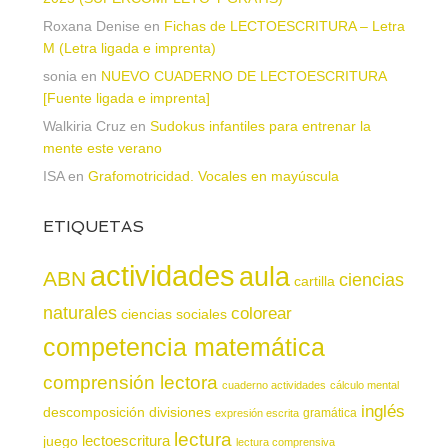
Roxana Denise
en
Fichas de LECTOESCRITURA – Letra
M (Letra ligada e imprenta)
sonia
en
NUEVO CUADERNO DE LECTOESCRITURA
[Fuente ligada e imprenta]
Walkiria Cruz
en
Sudokus infantiles para entrenar la
mente este verano
ISA
en
Grafomotricidad. Vocales en mayúscula
ETIQUETAS
actividades
aula
ABN
ciencias
cartilla
naturales
colorear
ciencias sociales
competencia matemática
comprensión lectora
cuaderno actividades
cálculo mental
inglés
descomposición
divisiones
gramática
expresión escrita
lectura
juego
lectoescritura
lectura comprensiva