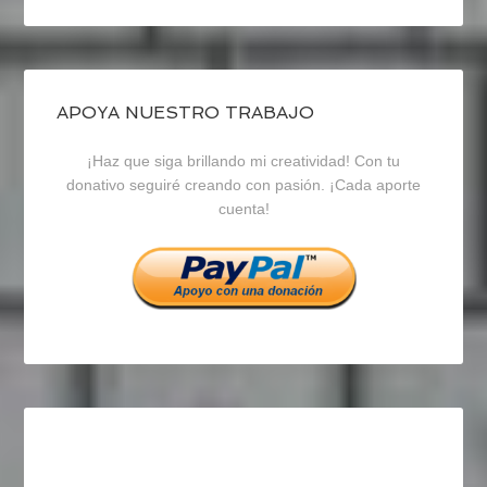
perfil
perfil
perfil
de
de
de
blogrecursosep
recursosep
recursosep
APOYA NUESTRO TRABAJO
¡Haz que siga brillando mi creatividad! Con tu
en
en
en
donativo seguiré creando con pasión. ¡Cada aporte
cuenta!
Facebook
Twitter
Instagram