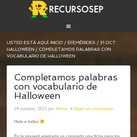
USTED ESTÁ AQUÍ:
INICIO
/
EFEMÉRIDES
/
31 OCT:
HALLOWEEN
/
COMPLETAMOS PALABRAS CON
VOCABULARIO DE HALLOWEEN
Completamos palabras
con vocabulario de
Halloween
29 octubre, 2021
por
María
Dejar un comentario
Hola a todos
En la siguient enetrada os comparto una ficha para los