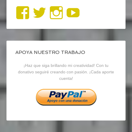
Ver
Ver
Ver
YouTub
perfil
perfil
perfil
de
de
de
blogrecursosep
recursosep
recursosep
APOYA NUESTRO TRABAJO
¡Haz que siga brillando mi creatividad! Con tu
en
en
en
donativo seguiré creando con pasión. ¡Cada aporte
cuenta!
Facebook
Twitter
Instagram