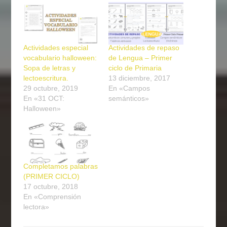
Actividades especial
Actividades de repaso
vocabulario halloween:
de Lengua – Primer
Sopa de letras y
ciclo de Primaria
lectoescritura.
13 diciembre, 2017
29 octubre, 2019
En «Campos
En «31 OCT:
semánticos»
Halloween»
Completamos palabras
(PRIMER CICLO)
17 octubre, 2018
En «Comprensión
lectora»