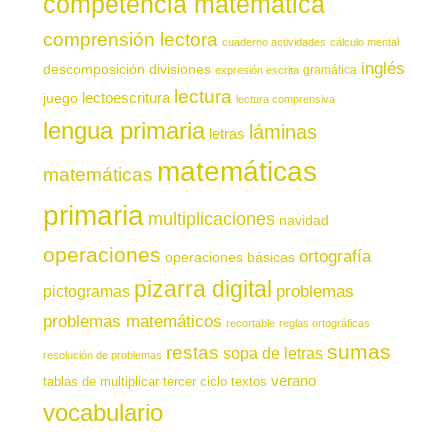
competencia matemática
comprensión lectora
cuaderno actividades
cálculo mental
inglés
descomposición
divisiones
gramática
expresión escrita
lectura
juego
lectoescritura
lectura comprensiva
lengua primaria
láminas
letras
matemáticas
matemáticas
primaria
multiplicaciones
navidad
operaciones
ortografía
operaciones básicas
pizarra digital
pictogramas
problemas
problemas matemáticos
recortable
reglas ortográficas
sumas
restas
sopa de letras
resolución de problemas
verano
tablas de multiplicar
tercer ciclo
textos
vocabulario