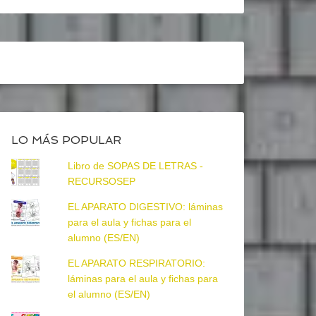
LO MÁS POPULAR
Libro de SOPAS DE LETRAS -
RECURSOSEP
EL APARATO DIGESTIVO: láminas
para el aula y fichas para el
alumno (ES/EN)
EL APARATO RESPIRATORIO:
láminas para el aula y fichas para
el alumno (ES/EN)