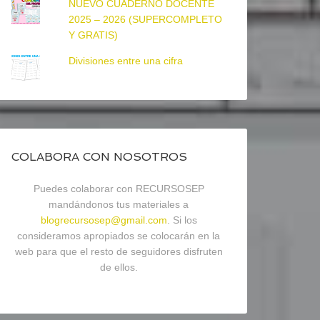
NUEVO CUADERNO DOCENTE
2025 – 2026 (SUPERCOMPLETO
Y GRATIS)
Divisiones entre una cifra
COLABORA CON NOSOTROS
Puedes colaborar con RECURSOSEP
mandándonos tus materiales a
blogrecursosep@gmail.com
. Si los
consideramos apropiados se colocarán en la
web para que el resto de seguidores disfruten
de ellos.