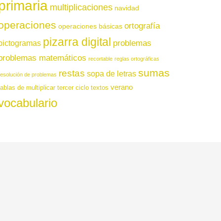
primaria
multiplicaciones
navidad
operaciones
ortografía
operaciones básicas
pizarra digital
pictogramas
problemas
problemas matemáticos
recortable
reglas ortográficas
sumas
restas
sopa de letras
resolución de problemas
verano
tablas de multiplicar
tercer ciclo
textos
vocabulario