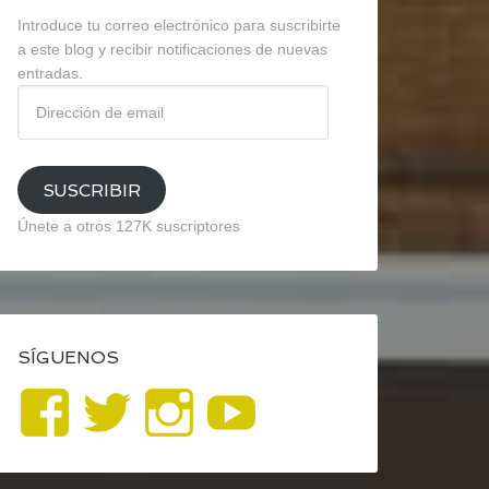
Introduce tu correo electrónico para suscribirte
a este blog y recibir notificaciones de nuevas
entradas.
Dirección
de
email
SUSCRIBIR
Únete a otros 127K suscriptores
SÍGUENOS
Ver
Ver
Ver
YouTube
perfil
perfil
perfil