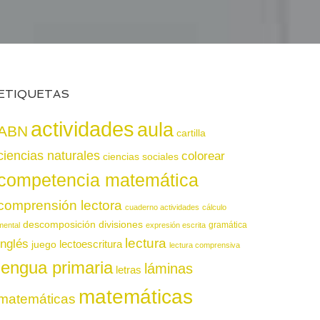
ETIQUETAS
actividades
aula
ABN
cartilla
ciencias naturales
colorear
ciencias sociales
competencia matemática
comprensión lectora
cuaderno actividades
cálculo
descomposición
divisiones
gramática
mental
expresión escrita
lectura
inglés
juego
lectoescritura
lectura comprensiva
lengua primaria
láminas
letras
matemáticas
matemáticas