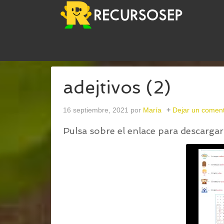
USTED ESTÁ AQUÍ:
INICIO
/
SOPA DE LETRAS: A
adejtivos (2)
16 septiembre, 2021
por
María
Dejar un coment
Pulsa sobre el enlace para descargar 