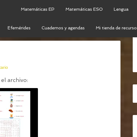
Matemáticas EP
Matemáticas ESO
Lengua
Efemérides
Cuadernos y agendas
Mi tienda de recurso
DJETIVOS CALIFICATIVOS
/
ADEJTIVOS (2)
ario
el archivo: