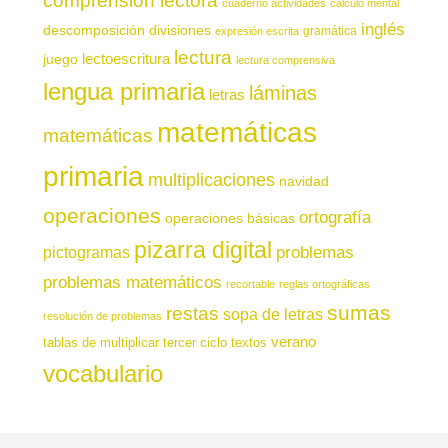
comprensión lectora
cuaderno actividades
cálculo mental
inglés
descomposición
divisiones
gramática
expresión escrita
lectura
juego
lectoescritura
lectura comprensiva
lengua primaria
láminas
letras
matemáticas
matemáticas
primaria
multiplicaciones
navidad
operaciones
ortografía
operaciones básicas
pizarra digital
pictogramas
problemas
problemas matemáticos
recortable
reglas ortográficas
sumas
restas
sopa de letras
resolución de problemas
verano
tablas de multiplicar
tercer ciclo
textos
vocabulario