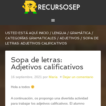
USTED ESTÁ AQUÍ:
INICIO
/
LENGUA
/
GRAMÁTICA
/
CATEGORÍAS GRAMATICALES
/
ADJETIVOS
/
SOPA DE
LETRAS: ADJETIVOS CALIFICATIVOS
Sopa de letras:
Adjetivos calificativos
16 septiembre, 2021
por
María
Dejar un comentario
Hola a todos
A continuación, os propongo una divertida actividad
para trabajar los adjetivos calificativos. El alumno