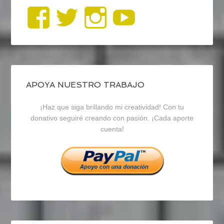
Ver
Ver
Ver
YouTub
perfil
perfil
perfil
de
de
de
blogrecursosep
recursosep
recursosep
APOYA NUESTRO TRABAJO
¡Haz que siga brillando mi creatividad! Con tu
en
en
en
donativo seguiré creando con pasión. ¡Cada aporte
cuenta!
Facebook
Twitter
Instagram