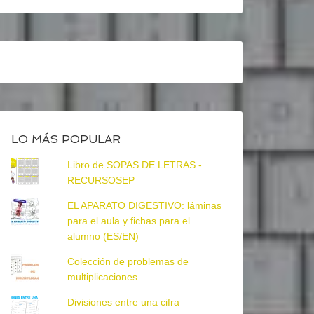
LO MÁS POPULAR
Libro de SOPAS DE LETRAS -
RECURSOSEP
EL APARATO DIGESTIVO: láminas
para el aula y fichas para el
alumno (ES/EN)
Colección de problemas de
multiplicaciones
Divisiones entre una cifra