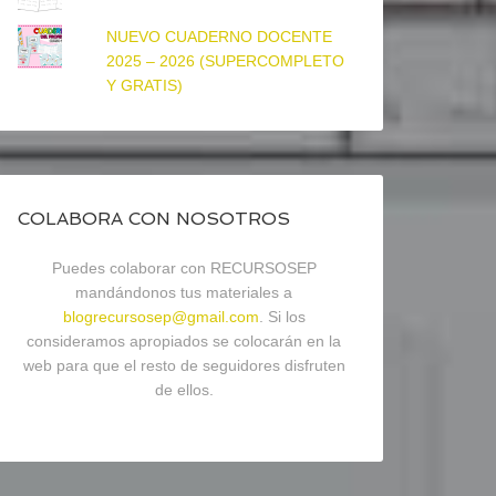
NUEVO CUADERNO DOCENTE
2025 – 2026 (SUPERCOMPLETO
Y GRATIS)
COLABORA CON NOSOTROS
Puedes colaborar con RECURSOSEP
mandándonos tus materiales a
blogrecursosep@gmail.com
. Si los
consideramos apropiados se colocarán en la
web para que el resto de seguidores disfruten
de ellos.