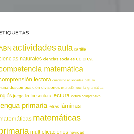
ETIQUETAS
actividades
aula
ABN
cartilla
ciencias naturales
colorear
ciencias sociales
competencia matemática
comprensión lectora
cuaderno actividades
cálculo
descomposición
divisiones
gramática
mental
expresión escrita
lectura
inglés
juego
lectoescritura
lectura comprensiva
lengua primaria
láminas
letras
matemáticas
matemáticas
primaria
multiplicaciones
navidad