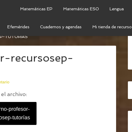
Matemáticas EP
Matemáticas ESO
Lengua
Efemérides
Cuadernos y agendas
Mi tienda de recurso
EL PROFESOR 2021 – 2022 (SUPERCOMPLETO Y
P-TUTORÍAS
r-recursosep-
tario
el archivo:
no-profesor-
osep-tutorías