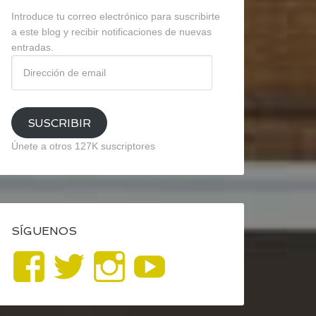
Introduce tu correo electrónico para suscribirte
a este blog y recibir notificaciones de nuevas
entradas.
Dirección
de
email
SUSCRIBIR
Únete a otros 127K suscriptores
SÍGUENOS
Ver
Ver
Ver
YouTube
perfil
perfil
perfil