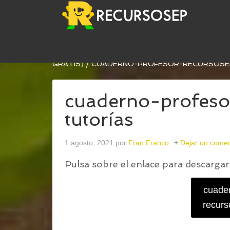
USTED ESTÁ AQUÍ:
INICIO
/
NUEVO CUADERNO D
GRATIS)
/
CUADERNO-PROFESOR-RECURSOSE
cuaderno-profeso
tutorías
1 agosto, 2021
por
Fran Franco
Dejar un comen
Pulsa sobre el enlace para descargar 
cuader
recurs