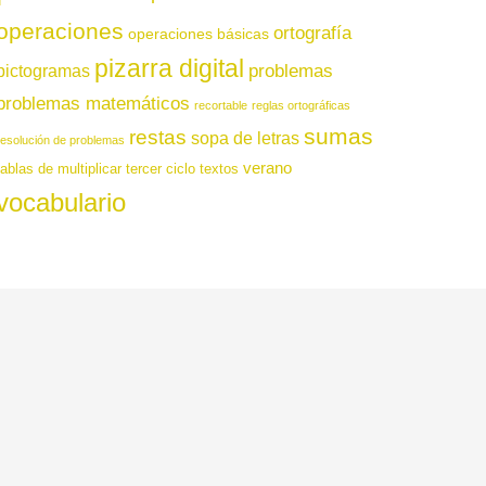
operaciones
ortografía
operaciones básicas
pizarra digital
pictogramas
problemas
problemas matemáticos
recortable
reglas ortográficas
sumas
restas
sopa de letras
resolución de problemas
verano
tablas de multiplicar
tercer ciclo
textos
vocabulario