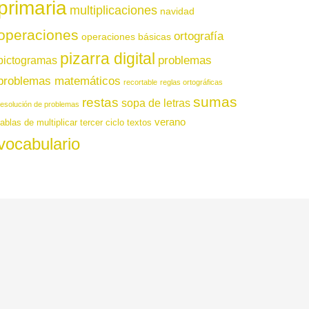
primaria
multiplicaciones
navidad
operaciones
ortografía
operaciones básicas
pizarra digital
pictogramas
problemas
problemas matemáticos
recortable
reglas ortográficas
sumas
restas
sopa de letras
resolución de problemas
verano
tablas de multiplicar
tercer ciclo
textos
vocabulario