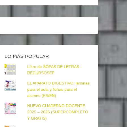
LO MÁS POPULAR
Libro de SOPAS DE LETRAS -
RECURSOSEP
EL APARATO DIGESTIVO: láminas
para el aula y fichas para el
alumno (ES/EN)
NUEVO CUADERNO DOCENTE
2025 – 2026 (SUPERCOMPLETO
Y GRATIS)