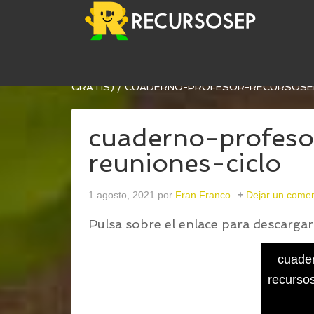
USTED ESTÁ AQUÍ:
INICIO
/
NUEVO CUADERNO D
GRATIS)
/
CUADERNO-PROFESOR-RECURSOSEP
cuaderno-profeso
reuniones-ciclo
1 agosto, 2021
por
Fran Franco
Dejar un comen
Pulsa sobre el enlace para descargar 
cuader
recurso