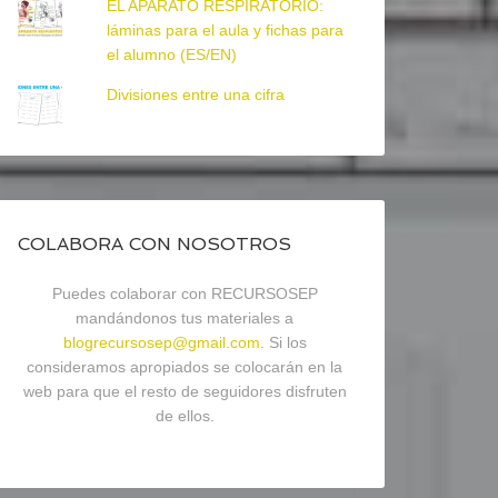
EL APARATO RESPIRATORIO:
láminas para el aula y fichas para
el alumno (ES/EN)
Divisiones entre una cifra
COLABORA CON NOSOTROS
Puedes colaborar con RECURSOSEP
mandándonos tus materiales a
blogrecursosep@gmail.com
. Si los
consideramos apropiados se colocarán en la
web para que el resto de seguidores disfruten
de ellos.