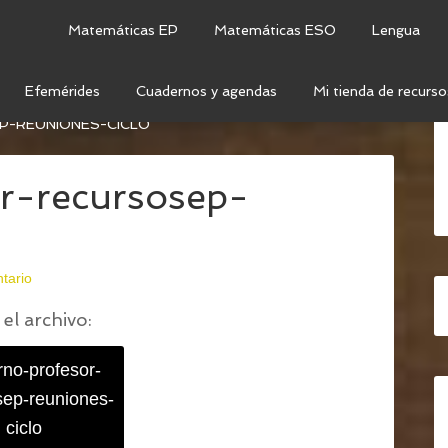
Matemáticas EP
Matemáticas ESO
Lengua
Efemérides
Cuadernos y agendas
Mi tienda de recurso
EL PROFESOR 2021 – 2022 (SUPERCOMPLETO Y
-REUNIONES-CICLO
r-recursosep-
tario
el archivo:
no-profesor-
sep-reuniones-
ciclo