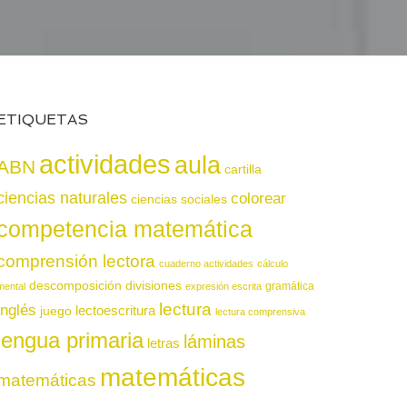
ETIQUETAS
actividades
aula
ABN
cartilla
ciencias naturales
colorear
ciencias sociales
competencia matemática
comprensión lectora
cuaderno actividades
cálculo
descomposición
divisiones
gramática
mental
expresión escrita
lectura
inglés
juego
lectoescritura
lectura comprensiva
lengua primaria
láminas
letras
matemáticas
matemáticas