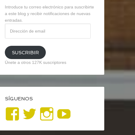
Introduce tu correo electrónico para suscribirte
a este blog y recibir notificaciones de nuevas
entradas.
Dirección
de
email
SUSCRIBIR
Únete a otros 127K suscriptores
SÍGUENOS
Ver
Ver
Ver
YouTube
perfil
perfil
perfil