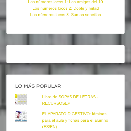
Los números locos 1: Los amigos del 10
Los números locos 2: Doble y mitad
Los números locos 3: Sumas sencillas
LO MÁS POPULAR
Libro de SOPAS DE LETRAS -
RECURSOSEP
EL APARATO DIGESTIVO: láminas
para el aula y fichas para el alumno
(ES/EN)