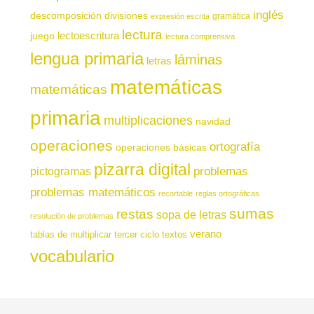
inglés
descomposición
divisiones
gramática
expresión escrita
lectura
juego
lectoescritura
lectura comprensiva
lengua primaria
láminas
letras
matemáticas
matemáticas
primaria
multiplicaciones
navidad
operaciones
ortografía
operaciones básicas
pizarra digital
pictogramas
problemas
problemas matemáticos
recortable
reglas ortográficas
sumas
restas
sopa de letras
resolución de problemas
verano
tablas de multiplicar
tercer ciclo
textos
vocabulario