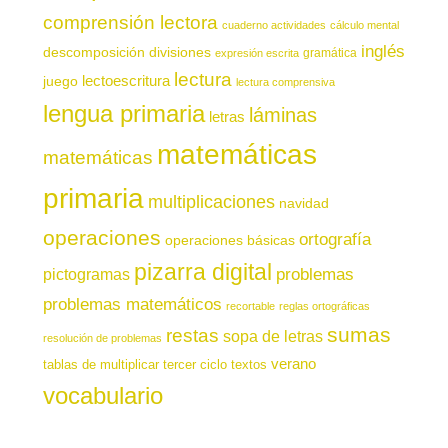
comprensión lectora
cuaderno actividades
cálculo mental
inglés
descomposición
divisiones
gramática
expresión escrita
lectura
juego
lectoescritura
lectura comprensiva
lengua primaria
láminas
letras
matemáticas
matemáticas
primaria
multiplicaciones
navidad
operaciones
ortografía
operaciones básicas
pizarra digital
pictogramas
problemas
problemas matemáticos
recortable
reglas ortográficas
sumas
restas
sopa de letras
resolución de problemas
verano
tablas de multiplicar
tercer ciclo
textos
vocabulario