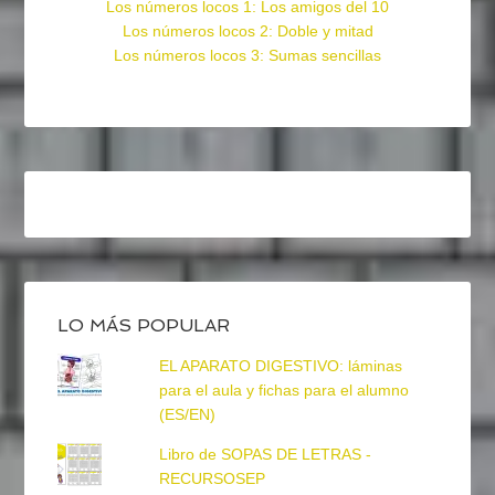
Los números locos 1: Los amigos del 10
Los números locos 2: Doble y mitad
Los números locos 3: Sumas sencillas
LO MÁS POPULAR
EL APARATO DIGESTIVO: láminas
para el aula y fichas para el alumno
(ES/EN)
Libro de SOPAS DE LETRAS -
RECURSOSEP