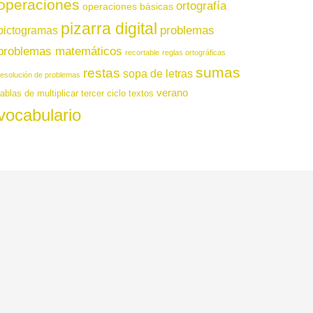
operaciones
ortografía
operaciones básicas
pizarra digital
pictogramas
problemas
problemas matemáticos
recortable
reglas ortográficas
sumas
restas
sopa de letras
resolución de problemas
verano
tablas de multiplicar
tercer ciclo
textos
vocabulario