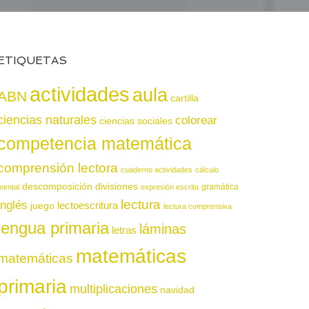
ETIQUETAS
actividades
aula
ABN
cartilla
ciencias naturales
colorear
ciencias sociales
competencia matemática
comprensión lectora
cuaderno actividades
cálculo
descomposición
divisiones
gramática
mental
expresión escrita
lectura
inglés
juego
lectoescritura
lectura comprensiva
lengua primaria
láminas
letras
matemáticas
matemáticas
primaria
multiplicaciones
navidad