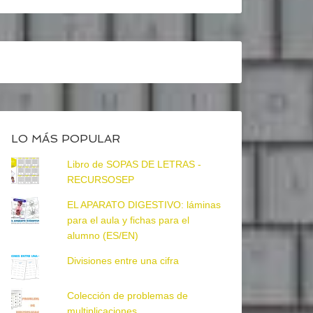
LO MÁS POPULAR
Libro de SOPAS DE LETRAS -
RECURSOSEP
EL APARATO DIGESTIVO: láminas
para el aula y fichas para el
alumno (ES/EN)
Divisiones entre una cifra
Colección de problemas de
multiplicaciones