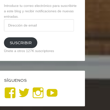
Introduce tu correo electrónico para suscribirte
a este blog y recibir notificaciones de nuevas
entradas.
Dirección
de
email
SUSCRIBIR
Únete a otros 127K suscriptores
SÍGUENOS
Ver
Ver
Ver
YouTube
perfil
perfil
perfil