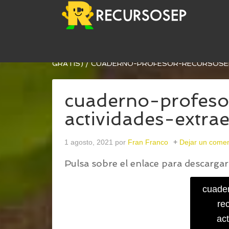
USTED ESTÁ AQUÍ:
INICIO
/
NUEVO CUADERNO D
GRATIS)
/
CUADERNO-PROFESOR-RECURSOSEP
cuaderno-profeso
actividades-extra
1 agosto, 2021
por
Fran Franco
Dejar un comen
Pulsa sobre el enlace para descargar 
cuader
re
act