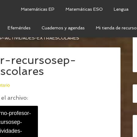
Matemáticas EP
Matemáticas ESO
Lengua
Efemérides
Cuadernos y agendas
Mi tienda de recurso
EL PROFESOR 2021 – 2022 (SUPERCOMPLETO Y
-ACTIVIDADES-EXTRAESCOLARES
r-recursosep-
escolares
tario
el archivo:
no-profesor-
cursosep-
ividades-