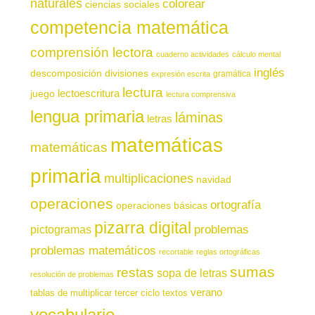
naturales
colorear
ciencias sociales
competencia matemática
comprensión lectora
cuaderno actividades
cálculo mental
inglés
descomposición
divisiones
gramática
expresión escrita
lectura
juego
lectoescritura
lectura comprensiva
lengua primaria
láminas
letras
matemáticas
matemáticas
primaria
multiplicaciones
navidad
operaciones
ortografía
operaciones básicas
pizarra digital
pictogramas
problemas
problemas matemáticos
recortable
reglas ortográficas
sumas
restas
sopa de letras
resolución de problemas
verano
tablas de multiplicar
tercer ciclo
textos
vocabulario