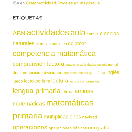
ISA
en
Grafomotricidad. Vocales en mayúscula
ETIQUETAS
actividades
aula
ABN
ciencias
cartilla
naturales
colorear
ciencias sociales
competencia matemática
comprensión lectora
cuaderno actividades
cálculo mental
inglés
descomposición
divisiones
gramática
expresión escrita
lectura
juego
lectoescritura
lectura comprensiva
lengua primaria
láminas
letras
matemáticas
matemáticas
primaria
multiplicaciones
navidad
operaciones
ortografía
operaciones básicas