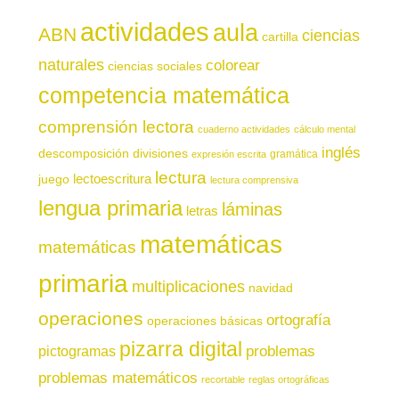
actividades
aula
ABN
ciencias
cartilla
naturales
colorear
ciencias sociales
competencia matemática
comprensión lectora
cuaderno actividades
cálculo mental
inglés
descomposición
divisiones
gramática
expresión escrita
lectura
juego
lectoescritura
lectura comprensiva
lengua primaria
láminas
letras
matemáticas
matemáticas
primaria
multiplicaciones
navidad
operaciones
ortografía
operaciones básicas
pizarra digital
pictogramas
problemas
problemas matemáticos
recortable
reglas ortográficas