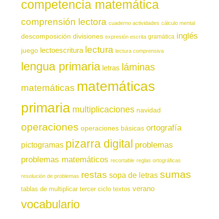
competencia matemática
comprensión lectora
cuaderno actividades
cálculo mental
inglés
descomposición
divisiones
gramática
expresión escrita
lectura
juego
lectoescritura
lectura comprensiva
lengua primaria
láminas
letras
matemáticas
matemáticas
primaria
multiplicaciones
navidad
operaciones
ortografía
operaciones básicas
pizarra digital
pictogramas
problemas
problemas matemáticos
recortable
reglas ortográficas
sumas
restas
sopa de letras
resolución de problemas
verano
tablas de multiplicar
tercer ciclo
textos
vocabulario