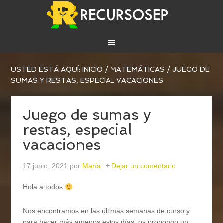
USTED ESTÁ AQUÍ:
INICIO
/
MATEMÁTICAS
/
JUEGO DE
SUMAS Y RESTAS, ESPECIAL VACACIONES
Juego de sumas y
restas, especial
vacaciones
17 junio, 2021
por
María
Dejar un comentario
Hola a todos
Nos encontramos en las últimas semanas de curso y
para hacer más amenos estos días, os propongo un