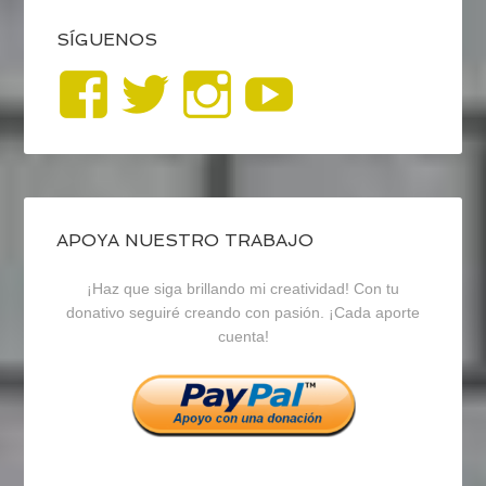
SÍGUENOS
Ver
Ver
Ver
YouTub
perfil
perfil
perfil
de
de
de
blogrecursosep
recursosep
recursosep
APOYA NUESTRO TRABAJO
¡Haz que siga brillando mi creatividad! Con tu
en
en
en
donativo seguiré creando con pasión. ¡Cada aporte
cuenta!
Facebook
Twitter
Instagram