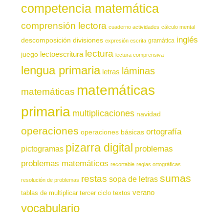
competencia matemática
comprensión lectora
cuaderno actividades
cálculo mental
inglés
descomposición
divisiones
gramática
expresión escrita
lectura
juego
lectoescritura
lectura comprensiva
lengua primaria
láminas
letras
matemáticas
matemáticas
primaria
multiplicaciones
navidad
operaciones
ortografía
operaciones básicas
pizarra digital
pictogramas
problemas
problemas matemáticos
recortable
reglas ortográficas
sumas
restas
sopa de letras
resolución de problemas
verano
tablas de multiplicar
tercer ciclo
textos
vocabulario