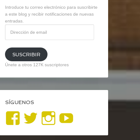
Introduce tu correo electrónico para suscribirte
a este blog y recibir notificaciones de nuevas
entradas.
Dirección
de
email
SUSCRIBIR
Únete a otros 127K suscriptores
SÍGUENOS
Ver
Ver
Ver
YouTube
perfil
perfil
perfil