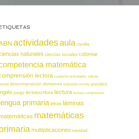
ETIQUETAS
actividades
aula
ABN
cartilla
ciencias naturales
colorear
ciencias sociales
competencia matemática
comprensión lectora
cuaderno actividades
cálculo
descomposición
divisiones
gramática
mental
expresión escrita
lectura
inglés
juego
lectoescritura
lectura comprensiva
lengua primaria
láminas
letras
matemáticas
matemáticas
primaria
multiplicaciones
navidad