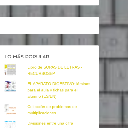
LO MÁS POPULAR
Libro de SOPAS DE LETRAS -
RECURSOSEP
EL APARATO DIGESTIVO: láminas
para el aula y fichas para el
alumno (ES/EN)
Colección de problemas de
multiplicaciones
Divisiones entre una cifra