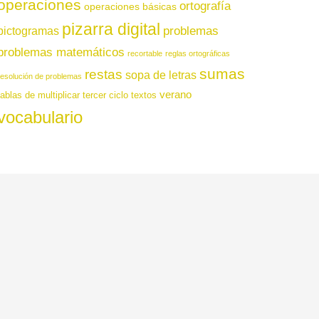
operaciones
ortografía
operaciones básicas
pizarra digital
pictogramas
problemas
problemas matemáticos
recortable
reglas ortográficas
sumas
restas
sopa de letras
resolución de problemas
verano
tablas de multiplicar
tercer ciclo
textos
vocabulario