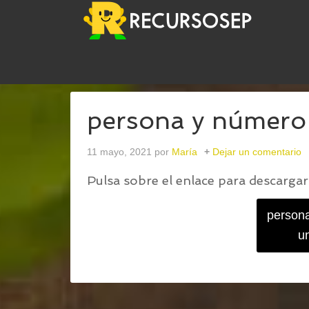
USTED ESTÁ AQUÍ:
INICIO
/
PERSONA Y NÚMERO
persona y número
11 mayo, 2021
por
María
Dejar un comentario
Pulsa sobre el enlace para descargar 
person
u