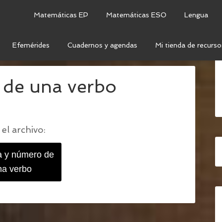
Matemáticas EP
Matemáticas ESO
Lengua
Efemérides
Cuadernos y agendas
Mi tienda de recurso
 DE UN VERBO
/
PERSONA Y NÚMERO DE UNA VERBO
 de una verbo
el archivo:
a y número de
na verbo