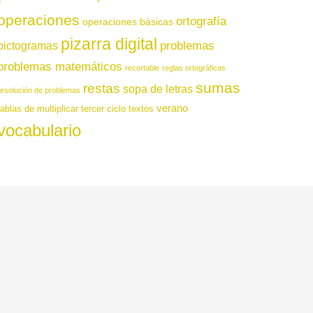
operaciones
ortografía
operaciones básicas
pizarra digital
pictogramas
problemas
problemas matemáticos
recortable
reglas ortográficas
sumas
restas
sopa de letras
resolución de problemas
verano
tablas de multiplicar
tercer ciclo
textos
vocabulario