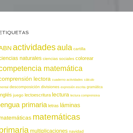
ETIQUETAS
actividades
aula
ABN
cartilla
ciencias naturales
colorear
ciencias sociales
competencia matemática
comprensión lectora
cuaderno actividades
cálculo
descomposición
divisiones
gramática
mental
expresión escrita
lectura
inglés
juego
lectoescritura
lectura comprensiva
lengua primaria
láminas
letras
matemáticas
matemáticas
primaria
multiplicaciones
navidad