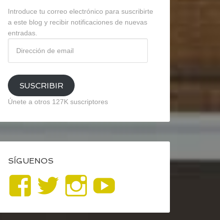
Introduce tu correo electrónico para suscribirte
a este blog y recibir notificaciones de nuevas
entradas.
Dirección
de
email
SUSCRIBIR
Únete a otros 127K suscriptores
SÍGUENOS
Ver
Ver
Ver
YouTube
perfil
perfil
perfil