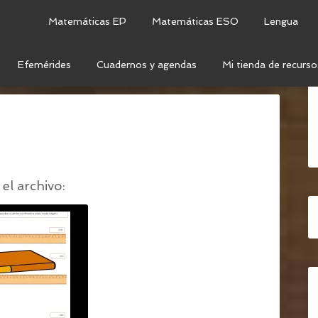
Matemáticas EP
Matemáticas ESO
Lengua
Efemérides
Cuadernos y agendas
Mi tienda de recurso
EGLA
/
MEDIR REGLA (4)
el archivo: