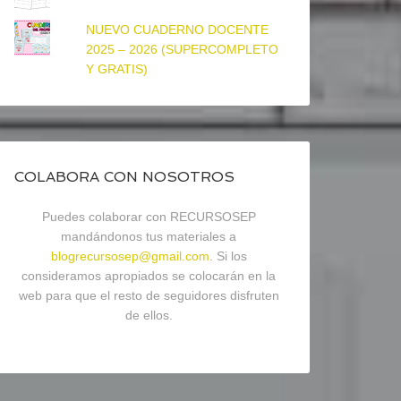
NUEVO CUADERNO DOCENTE
2025 – 2026 (SUPERCOMPLETO
Y GRATIS)
COLABORA CON NOSOTROS
Puedes colaborar con RECURSOSEP
mandándonos tus materiales a
blogrecursosep@gmail.com
. Si los
consideramos apropiados se colocarán en la
web para que el resto de seguidores disfruten
de ellos.