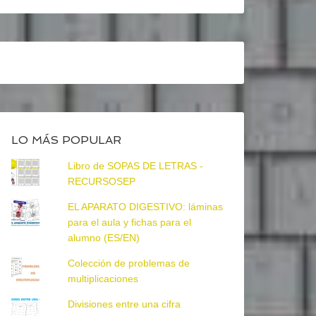
LO MÁS POPULAR
Libro de SOPAS DE LETRAS -
RECURSOSEP
EL APARATO DIGESTIVO: láminas
para el aula y fichas para el
alumno (ES/EN)
Colección de problemas de
multiplicaciones
Divisiones entre una cifra