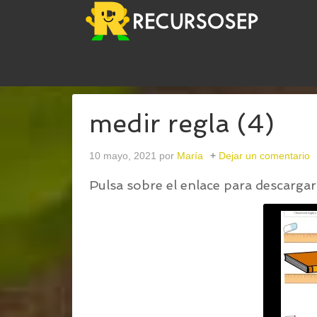
USTED ESTÁ AQUÍ:
INICIO
/
MEDIMOS CON LA R
medir regla (4)
10 mayo, 2021
por
María
Dejar un comentario
Pulsa sobre el enlace para descargar 