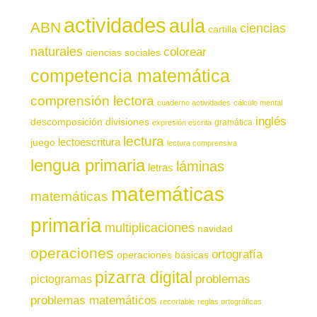
actividades
aula
ABN
ciencias
cartilla
naturales
colorear
ciencias sociales
competencia matemática
comprensión lectora
cuaderno actividades
cálculo mental
inglés
descomposición
divisiones
gramática
expresión escrita
lectura
juego
lectoescritura
lectura comprensiva
lengua primaria
láminas
letras
matemáticas
matemáticas
primaria
multiplicaciones
navidad
operaciones
ortografía
operaciones básicas
pizarra digital
pictogramas
problemas
problemas matemáticos
recortable
reglas ortográficas