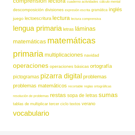
comprensión lectora
cuaderno actividades
cálculo mental
inglés
descomposición
divisiones
gramática
expresión escrita
lectura
juego
lectoescritura
lectura comprensiva
lengua primaria
láminas
letras
matemáticas
matemáticas
primaria
multiplicaciones
navidad
operaciones
ortografía
operaciones básicas
pizarra digital
pictogramas
problemas
problemas matemáticos
recortable
reglas ortográficas
sumas
restas
sopa de letras
resolución de problemas
verano
tablas de multiplicar
tercer ciclo
textos
vocabulario