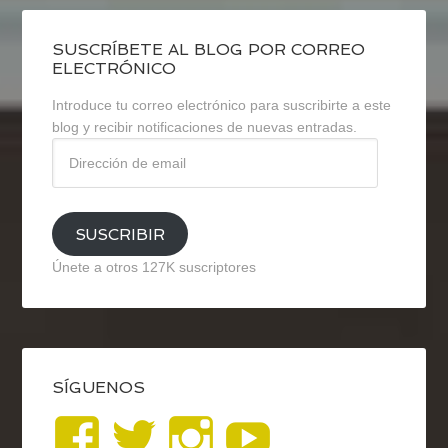
SUSCRÍBETE AL BLOG POR CORREO
ELECTRÓNICO
Introduce tu correo electrónico para suscribirte a este
blog y recibir notificaciones de nuevas entradas.
Dirección
de
email
SUSCRIBIR
Únete a otros 127K suscriptores
SÍGUENOS
Ver
Ver
Ver
YouTub