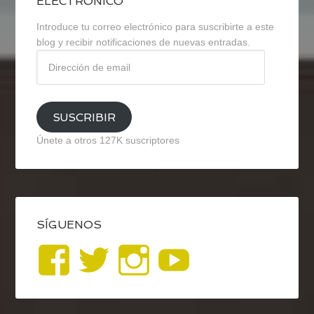
ELECTRÓNICO
Introduce tu correo electrónico para suscribirte a este
blog y recibir notificaciones de nuevas entradas.
Dirección
de
email
SUSCRIBIR
Únete a otros 127K suscriptores
SÍGUENOS
Ver
Ver
Ver
YouTub
perfil
perfil
perfil