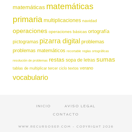
matemáticas
matemáticas
primaria
multiplicaciones
navidad
operaciones
ortografía
operaciones básicas
pizarra digital
pictogramas
problemas
problemas matemáticos
recortable
reglas ortográficas
sumas
restas
sopa de letras
resolución de problemas
verano
tablas de multiplicar
tercer ciclo
textos
vocabulario
INICIO
AVISO LEGAL
CONTACTO
WWW.RECURSOSEP.COM - COPYRIGHT 2026