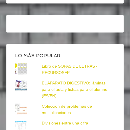
LO MÁS POPULAR
Libro de SOPAS DE LETRAS -
RECURSOSEP
EL APARATO DIGESTIVO: láminas
para el aula y fichas para el alumno
(ES/EN)
Colección de problemas de
multiplicaciones
Divisiones entre una cifra