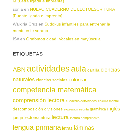
M (Letra ligada e imprenta)
sonia
en
NUEVO CUADERNO DE LECTOESCRITURA
[Fuente ligada e imprenta]
Walkiria Cruz
en
Sudokus infantiles para entrenar la
mente este verano
ISA
en
Grafomotricidad. Vocales en mayúscula
ETIQUETAS
actividades
aula
ABN
ciencias
cartilla
naturales
colorear
ciencias sociales
competencia matemática
comprensión lectora
cuaderno actividades
cálculo mental
inglés
descomposición
divisiones
gramática
expresión escrita
lectura
juego
lectoescritura
lectura comprensiva
lengua primaria
láminas
letras