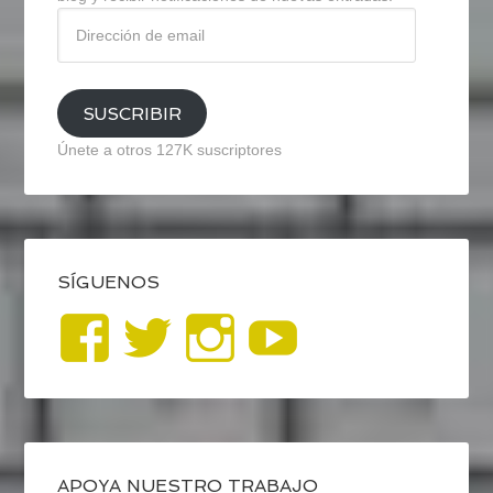
Dirección
de
email
SUSCRIBIR
Únete a otros 127K suscriptores
SÍGUENOS
Ver
Ver
Ver
YouTub
perfil
perfil
perfil
de
de
de
APOYA NUESTRO TRABAJO