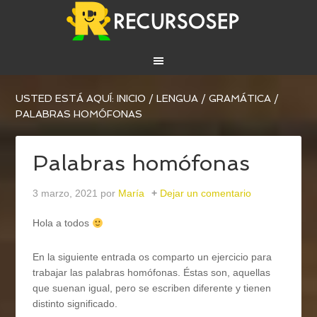
USTED ESTÁ AQUÍ:
INICIO
/
LENGUA
/
GRAMÁTICA
/
PALABRAS HOMÓFONAS
Palabras homófonas
3 marzo, 2021
por
María
Dejar un comentario
Hola a todos
En la siguiente entrada os comparto un ejercicio para
trabajar las palabras homófonas. Éstas son, aquellas
que suenan igual, pero se escriben diferente y tienen
distinto significado.