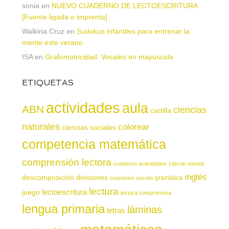
sonia
en
NUEVO CUADERNO DE LECTOESCRITURA
[Fuente ligada e imprenta]
Walkiria Cruz
en
Sudokus infantiles para entrenar la
mente este verano
ISA
en
Grafomotricidad. Vocales en mayúscula
ETIQUETAS
actividades
aula
ABN
ciencias
cartilla
naturales
colorear
ciencias sociales
competencia matemática
comprensión lectora
cuaderno actividades
cálculo mental
inglés
descomposición
divisiones
gramática
expresión escrita
lectura
juego
lectoescritura
lectura comprensiva
lengua primaria
láminas
letras