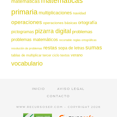
matemáticas
matemáticas
primaria
multiplicaciones
navidad
operaciones
ortografía
operaciones básicas
pizarra digital
pictogramas
problemas
problemas matemáticos
recortable
reglas ortográficas
sumas
restas
sopa de letras
resolución de problemas
verano
tablas de multiplicar
tercer ciclo
textos
vocabulario
INICIO
AVISO LEGAL
CONTACTO
WWW.RECURSOSEP.COM - COPYRIGHT 2026