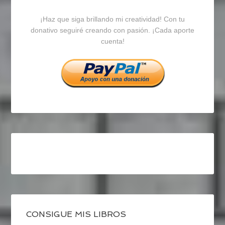
blogrecursosep
recursosep
recursosep
¡Haz que siga brillando mi creatividad! Con tu
en
en
en
donativo seguiré creando con pasión. ¡Cada aporte
cuenta!
Facebook
Twitter
Instagram
CONSIGUE MIS LIBROS