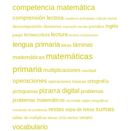
competencia matemática
comprensión lectora
cuaderno actividades
cálculo mental
inglés
descomposición
divisiones
gramática
expresión escrita
lectura
juego
lectoescritura
lectura comprensiva
lengua primaria
láminas
letras
matemáticas
matemáticas
primaria
multiplicaciones
navidad
operaciones
ortografía
operaciones básicas
pizarra digital
pictogramas
problemas
problemas matemáticos
recortable
reglas ortográficas
sumas
restas
sopa de letras
resolución de problemas
verano
tablas de multiplicar
tercer ciclo
textos
vocabulario