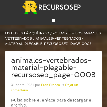
USTED ESTÁ AQUÍ:
INICIO
/
FOLDABLE – LOS ANIMALES
VERTEBRADOS
/
ANIMALES-VERTEBRADOS-
MATERIAL-PLEGABLE-RECURSOSEP_PAGE-0003
animales-vertebrados-
material-plegable-
recursosep_page-0003
31 enero, 2021
por
Fran Franco
Dejar un
comentario
Pulsa sobre el enlace para descargar el
archivo: