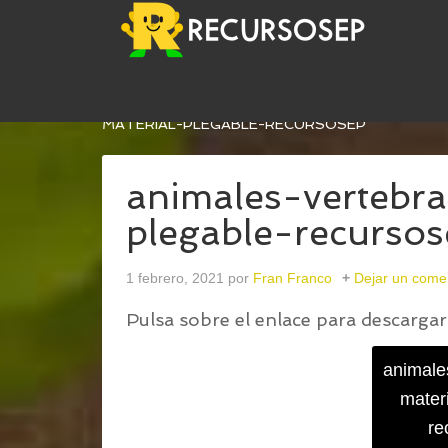
USTED ESTÁ AQUÍ:
INICIO
/
FOLDABLE – LOS A
MATERIAL-PLEGABLE-RECURSOSEP
animales-vertebr
plegable-recurso
1 febrero, 2021
por
Fran Franco
Dejar un come
Pulsa sobre el enlace para descargar 
animale
materi
re