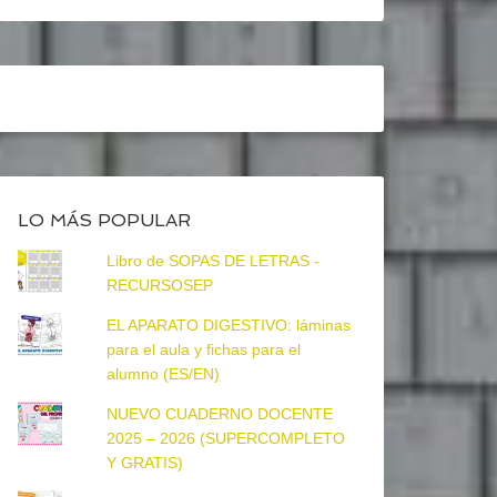
LO MÁS POPULAR
Libro de SOPAS DE LETRAS -
RECURSOSEP
EL APARATO DIGESTIVO: láminas
para el aula y fichas para el
alumno (ES/EN)
NUEVO CUADERNO DOCENTE
2025 – 2026 (SUPERCOMPLETO
Y GRATIS)