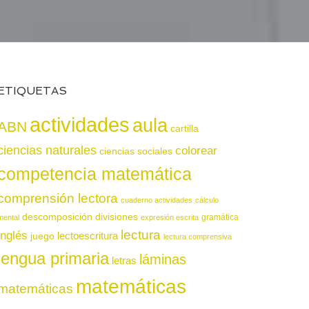
ETIQUETAS
actividades
aula
ABN
cartilla
ciencias naturales
colorear
ciencias sociales
competencia matemática
comprensión lectora
cuaderno actividades
cálculo
descomposición
divisiones
gramática
mental
expresión escrita
lectura
inglés
juego
lectoescritura
lectura comprensiva
lengua primaria
láminas
letras
matemáticas
matemáticas