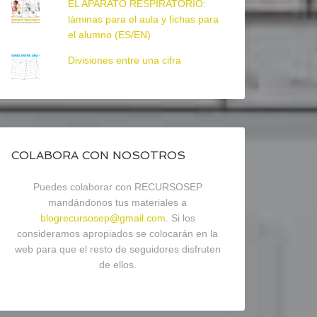
EL APARATO RESPIRATORIO:
láminas para el aula y fichas para
el alumno (ES/EN)
Divisiones entre una cifra
COLABORA CON NOSOTROS
Puedes colaborar con RECURSOSEP
mandándonos tus materiales a
blogrecursosep@gmail.com
. Si los
consideramos apropiados se colocarán en la
web para que el resto de seguidores disfruten
de ellos.