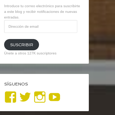
Introduce tu correo electrónico para suscribirte
a este blog y recibir notificaciones de nuevas
entradas.
Dirección
de
email
SUSCRIBIR
Únete a otros 127K suscriptores
SÍGUENOS
Ver
Ver
Ver
YouTube
perfil
perfil
perfil