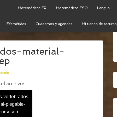
Matemáticas EP
Matemáticas ESO
Lengua
Efemérides
Cuadernos y agendas
Mi tienda de recurso
NIMALES VERTEBRADOS
/
ANIMALES-VERTEBRADOS-
ados-material-
sep
ntario
el archivo:
s-vertebrados-
al-plegable-
cursosep