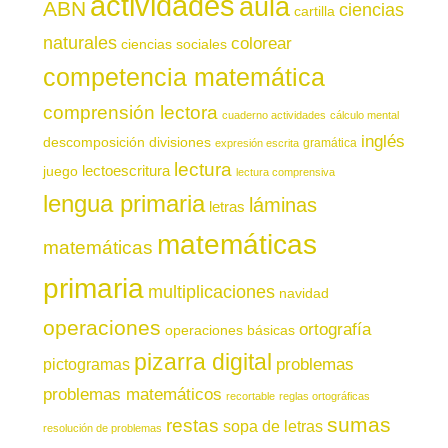
actividades
aula
ABN
ciencias
cartilla
naturales
colorear
ciencias sociales
competencia matemática
comprensión lectora
cuaderno actividades
cálculo mental
inglés
descomposición
divisiones
gramática
expresión escrita
lectura
juego
lectoescritura
lectura comprensiva
lengua primaria
láminas
letras
matemáticas
matemáticas
primaria
multiplicaciones
navidad
operaciones
ortografía
operaciones básicas
pizarra digital
pictogramas
problemas
problemas matemáticos
recortable
reglas ortográficas
sumas
restas
sopa de letras
resolución de problemas