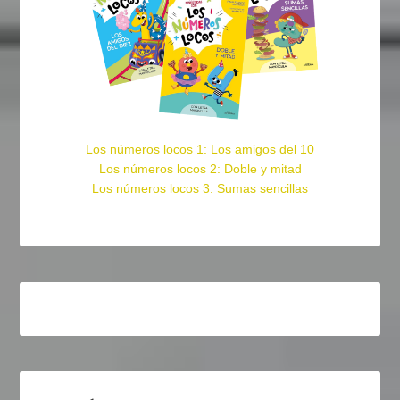
Los números locos 1: Los amigos del 10
Los números locos 2: Doble y mitad
Los números locos 3: Sumas sencillas