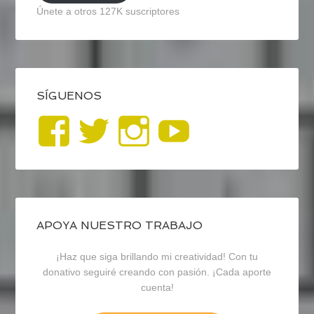
Únete a otros 127K suscriptores
SÍGUENOS
Ver
Ver
Ver
YouTub
perfil
perfil
perfil
de
de
de
blogrecursosep
recursosep
recursosep
APOYA NUESTRO TRABAJO
¡Haz que siga brillando mi creatividad! Con tu
en
en
en
donativo seguiré creando con pasión. ¡Cada aporte
cuenta!
Facebook
Twitter
Instagram