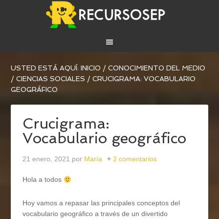
USTED ESTÁ AQUÍ:
INICIO
/
CONOCIMIENTO DEL MEDIO
/
CIENCIAS SOCIALES
/
CRUCIGRAMA: VOCABULARIO
GEOGRÁFICO
Crucigrama:
Vocabulario geográfico
21 enero, 2021
por
María
2 comentarios
Hola a todos
Hoy vamos a repasar las principales conceptos del
vocabulario geográfico a través de un divertido