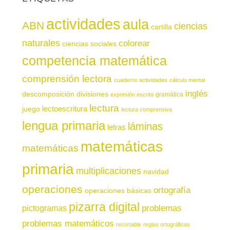
actividades
aula
ABN
ciencias
cartilla
naturales
colorear
ciencias sociales
competencia matemática
comprensión lectora
cuaderno actividades
cálculo mental
inglés
descomposición
divisiones
gramática
expresión escrita
lectura
juego
lectoescritura
lectura comprensiva
lengua primaria
láminas
letras
matemáticas
matemáticas
primaria
multiplicaciones
navidad
operaciones
ortografía
operaciones básicas
pizarra digital
pictogramas
problemas
problemas matemáticos
recortable
reglas ortográficas