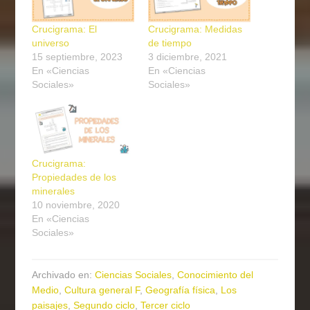
Crucigrama: El
Crucigrama: Medidas
universo
de tiempo
15 septiembre, 2023
3 diciembre, 2021
En «Ciencias
En «Ciencias
Sociales»
Sociales»
Crucigrama:
Propiedades de los
minerales
10 noviembre, 2020
En «Ciencias
Sociales»
Archivado en:
Ciencias Sociales
,
Conocimiento del
Medio
,
Cultura general F
,
Geografía física
,
Los
paisajes
,
Segundo ciclo
,
Tercer ciclo