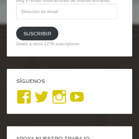
blog y recibir notificaciones de nuevas entradas.
Dirección
de
email
SUSCRIBIR
Únete a otros 127K suscriptores
SÍGUENOS
Ver
Ver
Ver
YouTub
perfil
perfil
perfil
de
de
de
APOYA NUESTRO TRABAJO