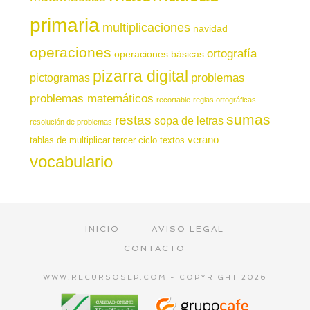
primaria
multiplicaciones
navidad
operaciones
ortografía
operaciones básicas
pizarra digital
pictogramas
problemas
problemas matemáticos
recortable
reglas ortográficas
sumas
restas
sopa de letras
resolución de problemas
verano
tablas de multiplicar
tercer ciclo
textos
vocabulario
INICIO
AVISO LEGAL
CONTACTO
WWW.RECURSOSEP.COM - COPYRIGHT 2026