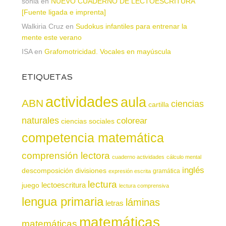
sonia
en
NUEVO CUADERNO DE LECTOESCRITURA
[Fuente ligada e imprenta]
Walkiria Cruz
en
Sudokus infantiles para entrenar la
mente este verano
ISA
en
Grafomotricidad. Vocales en mayúscula
ETIQUETAS
actividades
aula
ABN
ciencias
cartilla
naturales
colorear
ciencias sociales
competencia matemática
comprensión lectora
cuaderno actividades
cálculo mental
inglés
descomposición
divisiones
gramática
expresión escrita
lectura
juego
lectoescritura
lectura comprensiva
lengua primaria
láminas
letras
matemáticas
matemáticas