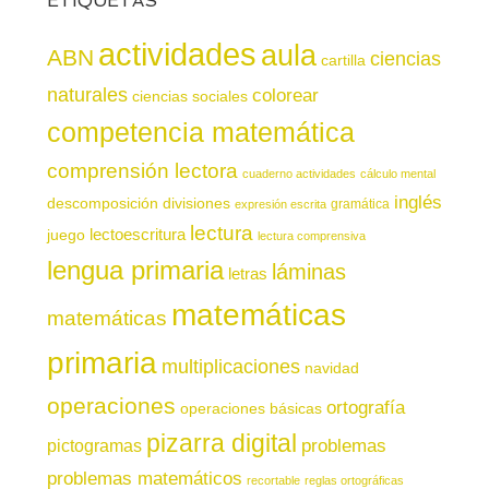
ETIQUETAS
actividades
aula
ABN
ciencias
cartilla
naturales
colorear
ciencias sociales
competencia matemática
comprensión lectora
cuaderno actividades
cálculo mental
inglés
descomposición
divisiones
gramática
expresión escrita
lectura
juego
lectoescritura
lectura comprensiva
lengua primaria
láminas
letras
matemáticas
matemáticas
primaria
multiplicaciones
navidad
operaciones
ortografía
operaciones básicas
pizarra digital
pictogramas
problemas
problemas matemáticos
recortable
reglas ortográficas