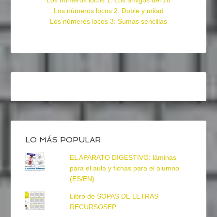
Los números locos 1: Los amigos del 10
Los números locos 2: Doble y mitad
Los números locos 3: Sumas sencillas
LO MÁS POPULAR
EL APARATO DIGESTIVO: láminas
para el aula y fichas para el alumno
(ES/EN)
Libro de SOPAS DE LETRAS -
RECURSOSEP