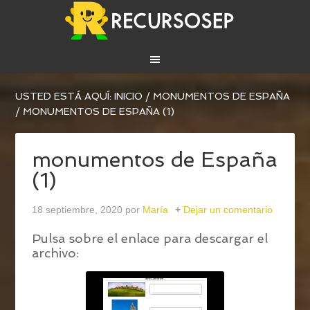
USTED ESTÁ AQUÍ:
INICIO
/
MONUMENTOS DE ESPAÑA
/
MONUMENTOS DE ESPAÑA (1)
monumentos de España
(1)
18 septiembre, 2020
por
María
Dejar un comentario
Pulsa sobre el enlace para descargar el
archivo: