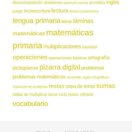
inglés
descomposición
divisiones
gramática
expresión escrita
lectura
juego
lectoescritura
lectura comprensiva
lengua primaria
láminas
letras
matemáticas
matemáticas
primaria
multiplicaciones
navidad
operaciones
ortografía
operaciones básicas
pizarra digital
pictogramas
problemas
problemas matemáticos
recortable
reglas ortográficas
sumas
restas
sopa de letras
resolución de problemas
verano
tablas de multiplicar
tercer ciclo
textos
vocabulario