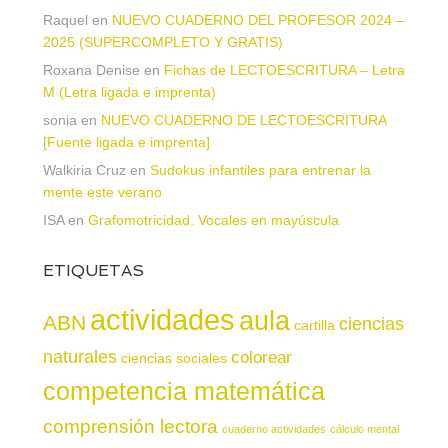
Raquel
en
NUEVO CUADERNO DEL PROFESOR 2024 –
2025 (SUPERCOMPLETO Y GRATIS)
Roxana Denise
en
Fichas de LECTOESCRITURA – Letra
M (Letra ligada e imprenta)
sonia
en
NUEVO CUADERNO DE LECTOESCRITURA
[Fuente ligada e imprenta]
Walkiria Cruz
en
Sudokus infantiles para entrenar la
mente este verano
ISA
en
Grafomotricidad. Vocales en mayúscula
ETIQUETAS
actividades
aula
ABN
ciencias
cartilla
naturales
colorear
ciencias sociales
competencia matemática
comprensión lectora
cuaderno actividades
cálculo mental