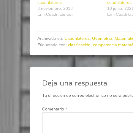
cuadriláteros
cuadriláteros
8 noviembre, 2018
10 junio, 202
En «Cuadriláteros»
En «Cuadrilá
Archivado en:
Cuadriláteros
,
Geometría
,
Matemáti
Etiquetado con:
clasificación
,
competencia matemá
Deja una respuesta
Tu dirección de correo electrónico no será publi
Comentario
*