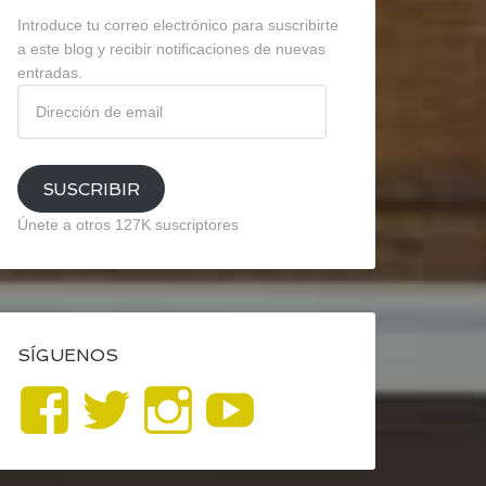
Introduce tu correo electrónico para suscribirte
a este blog y recibir notificaciones de nuevas
entradas.
Dirección
de
email
SUSCRIBIR
Únete a otros 127K suscriptores
SÍGUENOS
Ver
Ver
Ver
YouTube
perfil
perfil
perfil