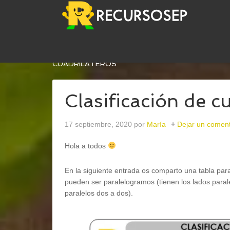
USTED ESTÁ AQUÍ:
INICIO
/
MATEMÁTICAS
/
GE
CUADRILÁTEROS
Clasificación de c
17 septiembre, 2020
por
María
Dejar un coment
Hola a todos
En la siguiente entrada os comparto una tabla para 
pueden ser paralelogramos (tienen los lados paral
paralelos dos a dos).