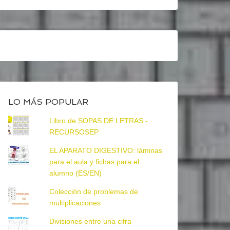
LO MÁS POPULAR
Libro de SOPAS DE LETRAS -
RECURSOSEP
EL APARATO DIGESTIVO: láminas
para el aula y fichas para el
alumno (ES/EN)
Colección de problemas de
multiplicaciones
Divisiones entre una cifra