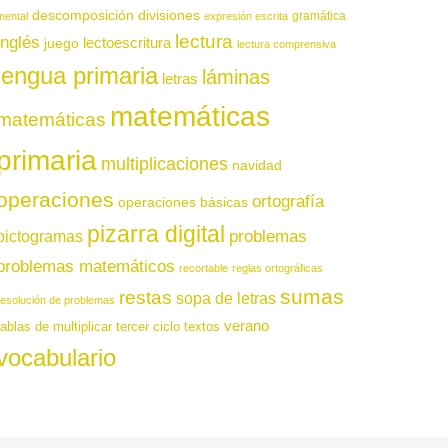
descomposición
divisiones
gramática
mental
expresión escrita
lectura
inglés
juego
lectoescritura
lectura comprensiva
lengua primaria
láminas
letras
matemáticas
matemáticas
primaria
multiplicaciones
navidad
operaciones
ortografía
operaciones básicas
pizarra digital
pictogramas
problemas
problemas matemáticos
recortable
reglas ortográficas
sumas
restas
sopa de letras
resolución de problemas
verano
tablas de multiplicar
tercer ciclo
textos
vocabulario