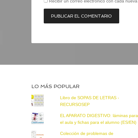
Recibir un correo electrónico con cada nueva
LO MÁS POPULAR
Libro de SOPAS DE LETRAS -
RECURSOSEP
EL APARATO DIGESTIVO: láminas par
el aula y fichas para el alumno (ES/EN)
Colección de problemas de