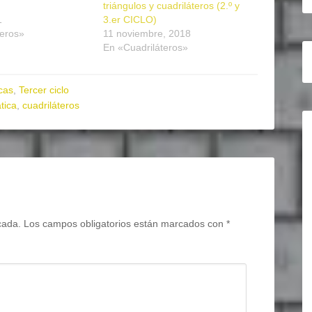
triángulos y cuadriláteros (2.º y
1
3.er CICLO)
teros»
11 noviembre, 2018
En «Cuadriláteros»
cas
,
Tercer ciclo
tica
,
cuadriláteros
cada.
Los campos obligatorios están marcados con
*