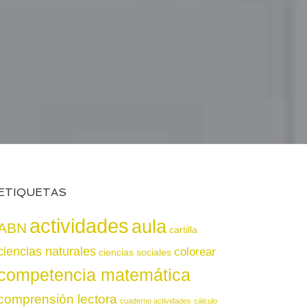
ETIQUETAS
actividades
aula
ABN
cartilla
ciencias naturales
colorear
ciencias sociales
competencia matemática
comprensión lectora
cuaderno actividades
cálculo