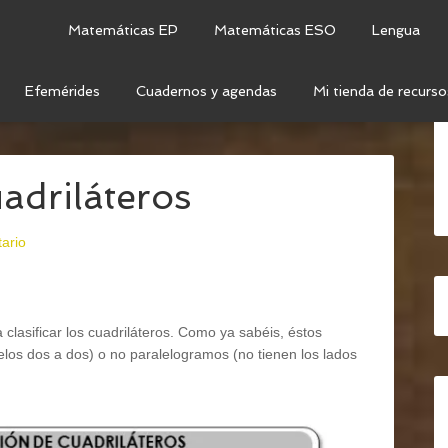
Matemáticas EP
Matemáticas ESO
Lengua
Efemérides
Cuadernos y agendas
Mi tienda de recurso
OMETRÍA
/
CUADRILÁTEROS
/
CLASIFICACIÓN DE
uadriláteros
ario
clasificar los cuadriláteros. Como ya sabéis, éstos
elos dos a dos) o no paralelogramos (no tienen los lados