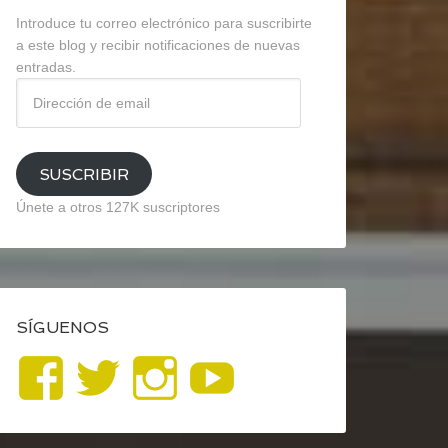
Introduce tu correo electrónico para suscribirte
a este blog y recibir notificaciones de nuevas
entradas.
Dirección
de
email
SUSCRIBIR
Únete a otros 127K suscriptores
SÍGUENOS
Ver
Ver
Ver
YouTube
perfil
perfil
perfil