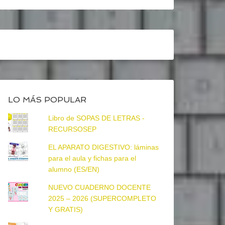
LO MÁS POPULAR
Libro de SOPAS DE LETRAS -
RECURSOSEP
EL APARATO DIGESTIVO: láminas
para el aula y fichas para el
alumno (ES/EN)
NUEVO CUADERNO DOCENTE
2025 – 2026 (SUPERCOMPLETO
Y GRATIS)