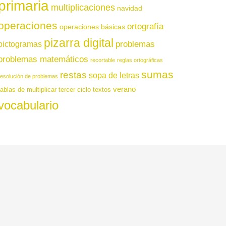
primaria
multiplicaciones
navidad
operaciones
ortografía
operaciones básicas
pizarra digital
pictogramas
problemas
problemas matemáticos
recortable
reglas ortográficas
sumas
restas
sopa de letras
resolución de problemas
verano
tablas de multiplicar
tercer ciclo
textos
vocabulario