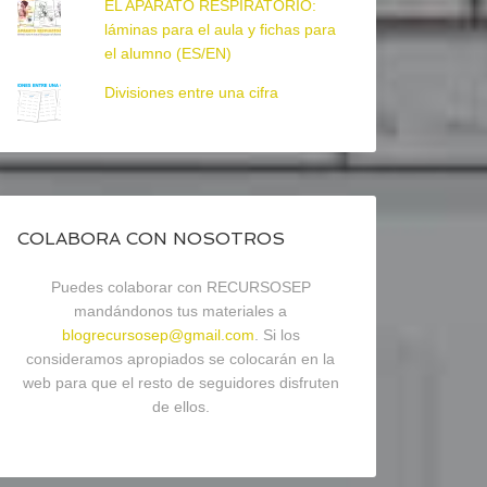
EL APARATO RESPIRATORIO:
láminas para el aula y fichas para
el alumno (ES/EN)
Divisiones entre una cifra
COLABORA CON NOSOTROS
Puedes colaborar con RECURSOSEP
mandándonos tus materiales a
blogrecursosep@gmail.com
. Si los
consideramos apropiados se colocarán en la
web para que el resto de seguidores disfruten
de ellos.