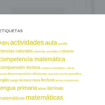
ETIQUETAS
actividades
aula
ABN
cartilla
ciencias naturales
colorear
ciencias sociales
competencia matemática
comprensión lectora
cuaderno actividades
cálculo
descomposición
divisiones
gramática
mental
expresión escrita
lectura
inglés
juego
lectoescritura
lectura comprensiva
lengua primaria
láminas
letras
matemáticas
matemáticas