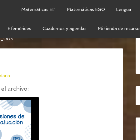
Matemáticas EP
Matemáticas ESO
Lengua
Efemérides
Cuadernos y agendas
Mi tienda de recurso
EL PROFESOR & AGENDA 2020 – 2021
_003
tario
el archivo: