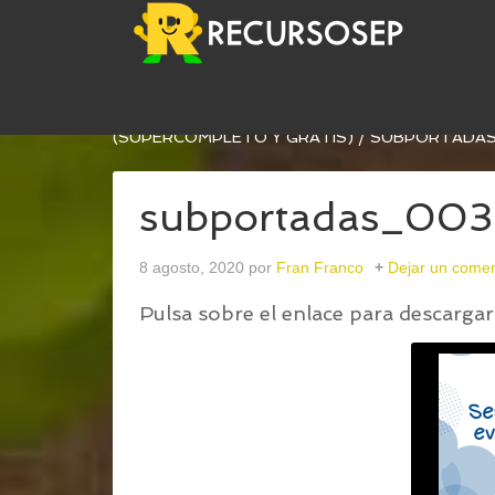
USTED ESTÁ AQUÍ:
INICIO
/
NUEVO CUADERNO D
(SUPERCOMPLETO Y GRATIS)
/
SUBPORTADAS
subportadas_003
8 agosto, 2020
por
Fran Franco
Dejar un comen
Pulsa sobre el enlace para descargar 