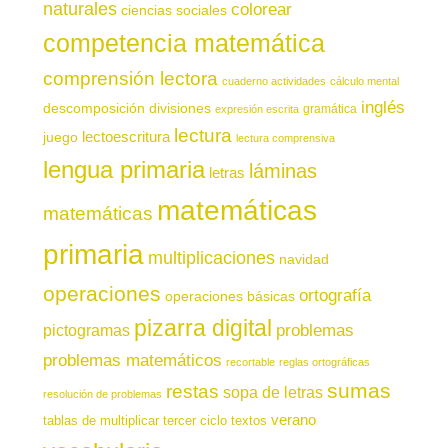
naturales
colorear
ciencias sociales
competencia matemática
comprensión lectora
cuaderno actividades
cálculo mental
inglés
descomposición
divisiones
gramática
expresión escrita
lectura
juego
lectoescritura
lectura comprensiva
lengua primaria
láminas
letras
matemáticas
matemáticas
primaria
multiplicaciones
navidad
operaciones
ortografía
operaciones básicas
pizarra digital
pictogramas
problemas
problemas matemáticos
recortable
reglas ortográficas
sumas
restas
sopa de letras
resolución de problemas
verano
tablas de multiplicar
tercer ciclo
textos