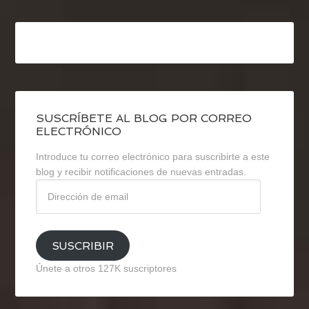
SUSCRÍBETE AL BLOG POR CORREO
ELECTRÓNICO
Introduce tu correo electrónico para suscribirte a este
blog y recibir notificaciones de nuevas entradas.
Dirección
de
email
SUSCRIBIR
Únete a otros 127K suscriptores