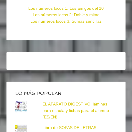
Los números locos 1: Los amigos del 10
Los números locos 2: Doble y mitad
Los números locos 3: Sumas sencillas
LO MÁS POPULAR
EL APARATO DIGESTIVO: láminas
para el aula y fichas para el alumno
(ES/EN)
Libro de SOPAS DE LETRAS -