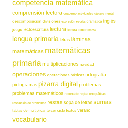
competencia matemática
comprensión lectora
cuaderno actividades
cálculo mental
inglés
descomposición
divisiones
gramática
expresión escrita
lectura
juego
lectoescritura
lectura comprensiva
lengua primaria
láminas
letras
matemáticas
matemáticas
primaria
multiplicaciones
navidad
operaciones
ortografía
operaciones básicas
pizarra digital
pictogramas
problemas
problemas matemáticos
recortable
reglas ortográficas
sumas
restas
sopa de letras
resolución de problemas
verano
tablas de multiplicar
tercer ciclo
textos
vocabulario