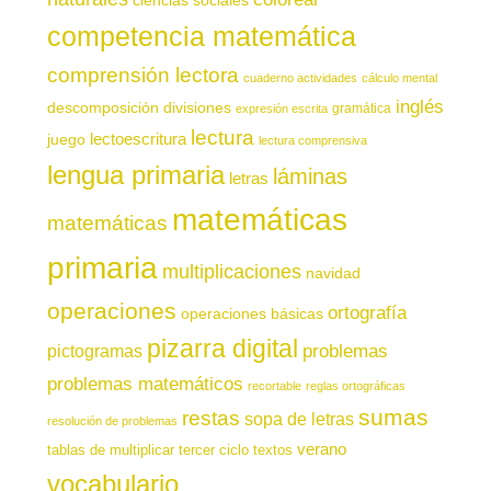
competencia matemática
comprensión lectora
cuaderno actividades
cálculo mental
inglés
descomposición
divisiones
gramática
expresión escrita
lectura
juego
lectoescritura
lectura comprensiva
lengua primaria
láminas
letras
matemáticas
matemáticas
primaria
multiplicaciones
navidad
operaciones
ortografía
operaciones básicas
pizarra digital
pictogramas
problemas
problemas matemáticos
recortable
reglas ortográficas
sumas
restas
sopa de letras
resolución de problemas
verano
tablas de multiplicar
tercer ciclo
textos
vocabulario