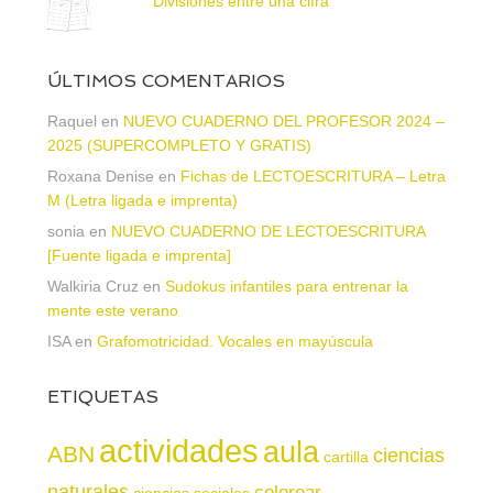
Divisiones entre una cifra
ÚLTIMOS COMENTARIOS
Raquel
en
NUEVO CUADERNO DEL PROFESOR 2024 –
2025 (SUPERCOMPLETO Y GRATIS)
Roxana Denise
en
Fichas de LECTOESCRITURA – Letra
M (Letra ligada e imprenta)
sonia
en
NUEVO CUADERNO DE LECTOESCRITURA
[Fuente ligada e imprenta]
Walkiria Cruz
en
Sudokus infantiles para entrenar la
mente este verano
ISA
en
Grafomotricidad. Vocales en mayúscula
ETIQUETAS
actividades
aula
ABN
ciencias
cartilla
naturales
colorear
ciencias sociales