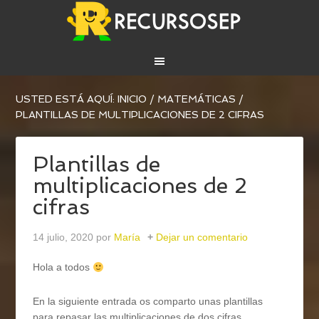
USTED ESTÁ AQUÍ:
INICIO
/
MATEMÁTICAS
/
PLANTILLAS DE MULTIPLICACIONES DE 2 CIFRAS
Plantillas de
multiplicaciones de 2
cifras
14 julio, 2020
por
María
Dejar un comentario
Hola a todos
En la siguiente entrada os comparto unas plantillas
para repasar las multiplicaciones de dos cifras.