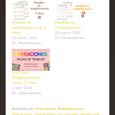
Plantillas de
Plantillas de
multiplicaciones de 3
multiplicaciones
cifras
23 marzo, 2020
29 marzo, 2021
En «Matemáticas»
En «Matemáticas»
CÁLCULO:
Multiplicaciones 3
cifras x 2 cifras
2 abril, 2024
En «Matemáticas»
Archivado en:
Matemáticas
,
Multiplicaciones
,
Operaciones
,
Operaciones con naturales
,
Primer ciclo
,