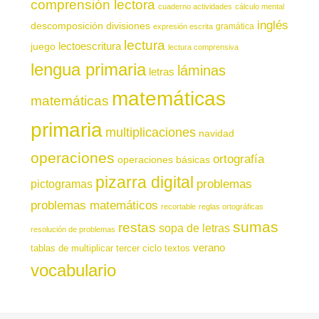
comprensión lectora
cuaderno actividades
cálculo mental
inglés
descomposición
divisiones
gramática
expresión escrita
lectura
juego
lectoescritura
lectura comprensiva
lengua primaria
láminas
letras
matemáticas
matemáticas
primaria
multiplicaciones
navidad
operaciones
ortografía
operaciones básicas
pizarra digital
pictogramas
problemas
problemas matemáticos
recortable
reglas ortográficas
sumas
restas
sopa de letras
resolución de problemas
verano
tablas de multiplicar
tercer ciclo
textos
vocabulario