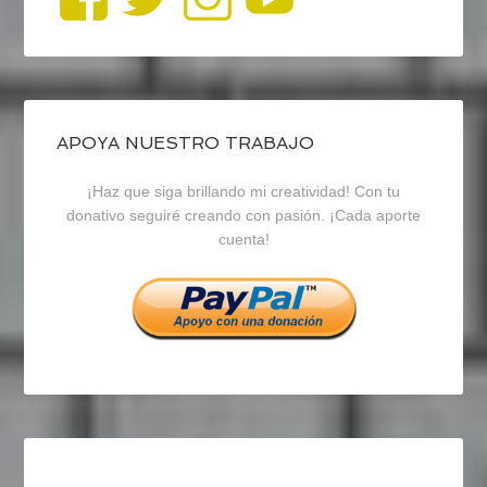
perfil
perfil
perfil
de
de
de
blogrecursosep
recursosep
recursosep
APOYA NUESTRO TRABAJO
¡Haz que siga brillando mi creatividad! Con tu
en
en
en
donativo seguiré creando con pasión. ¡Cada aporte
cuenta!
Facebook
Twitter
Instagram