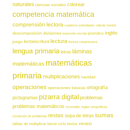
naturales
colorear
ciencias sociales
competencia matemática
comprensión lectora
cuaderno actividades
cálculo mental
inglés
descomposición
divisiones
gramática
expresión escrita
lectura
juego
lectoescritura
lectura comprensiva
lengua primaria
láminas
letras
matemáticas
matemáticas
primaria
multiplicaciones
navidad
operaciones
ortografía
operaciones básicas
pizarra digital
pictogramas
problemas
problemas matemáticos
recortable
reglas ortográficas
sumas
restas
sopa de letras
resolución de problemas
verano
tablas de multiplicar
tercer ciclo
textos